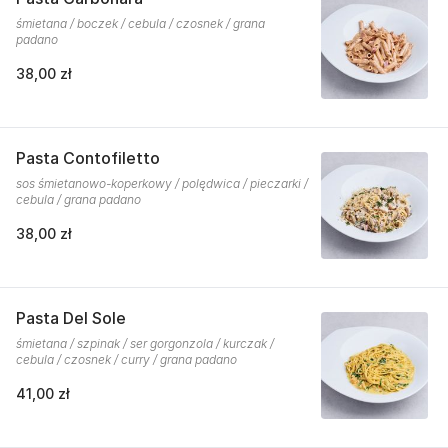
śmietana / boczek / cebula / czosnek / grana
padano
38,00 zł
Pasta Contofiletto
sos śmietanowo-koperkowy / polędwica / pieczarki /
cebula / grana padano
38,00 zł
Pasta Del Sole
śmietana / szpinak / ser gorgonzola / kurczak /
cebula / czosnek / curry / grana padano
41,00 zł