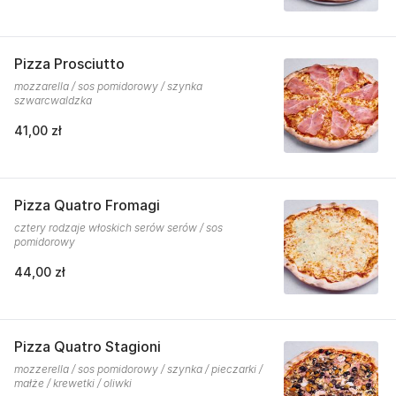
Pizza Prosciutto
mozzarella / sos pomidorowy / szynka
szwarcwaldzka
41,00 zł
Pizza Quatro Fromagi
cztery rodzaje włoskich serów serów / sos
pomidorowy
44,00 zł
Pizza Quatro Stagioni
mozzerella / sos pomidorowy / szynka / pieczarki /
małże / krewetki / oliwki