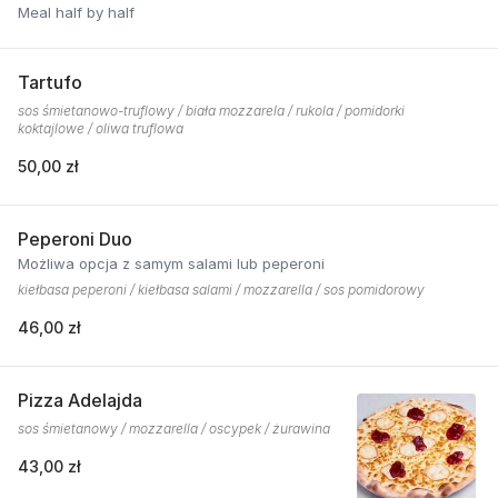
Meal half by half
Tartufo
sos śmietanowo-truflowy / biała mozzarela / rukola / pomidorki
koktajlowe / oliwa truflowa
50,00 zł
Peperoni Duo
Możliwa opcja z samym salami lub peperoni
kiełbasa peperoni / kiełbasa salami / mozzarella / sos pomidorowy
46,00 zł
Pizza Adelajda
sos śmietanowy / mozzarella / oscypek / żurawina
43,00 zł