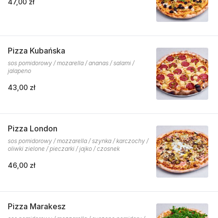
47,00 zł
Pizza Kubańska
sos pomidorowy / mozarella / ananas / salami /
jalapeno
43,00 zł
Pizza London
sos pomidorowy / mozzarella / szynka / karczochy /
oliwki zielone / pieczarki / jajko / czosnek
46,00 zł
Pizza Marakesz