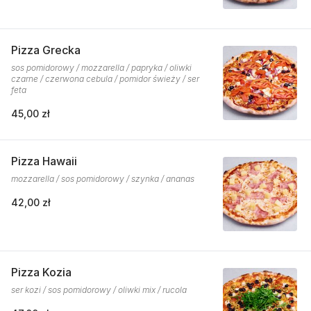
Pizza Grecka
sos pomidorowy / mozzarella / papryka / oliwki
czarne / czerwona cebula / pomidor świeży / ser
feta
45,00 zł
Pizza Hawaii
mozzarella / sos pomidorowy / szynka / ananas
42,00 zł
Pizza Kozia
ser kozi / sos pomidorowy / oliwki mix / rucola