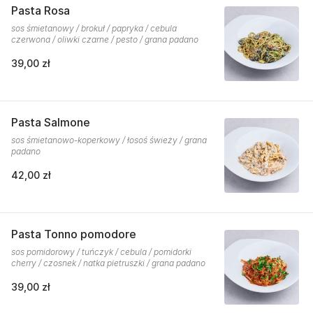
Pasta Rosa
sos śmietanowy / brokuł / papryka / cebula
czerwona / oliwki czarne / pesto / grana padano
39,00 zł
Pasta Salmone
sos śmietanowo-koperkowy / łosoś świeży / grana
padano
42,00 zł
Pasta Tonno pomodore
sos pomidorowy / tuńczyk / cebula / pomidorki
cherry / czosnek / natka pietruszki / grana padano
39,00 zł