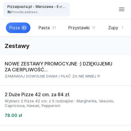
Pizzaipasta.pl - Warszawa - Pizzaipasta.pl - Warszawa - E-restauracja
Pizzaipasta.pl - Warszawa - E-restauracja
Provide address...
Pizza
Pasta
Przystawki
Zupy
42
31
11
1
Zestawy
NOWE ZESTAWY PROMOCYJNE :) DZIĘKUJEMU
ZA CIERPLIWOŚĆ...
ZAMAWIAJ DOWOLNE DANIA I PŁAĆ ZA NIE MNIEJ !!!
2 Duże Pizze 42 cm. za 84 zł.
Wybierz 2 Pizze 42 cm. z 5 rodziajów : Margherita, Vesuvio,
Capriciosa, Hawaii, Pepperoni
78.00 zł