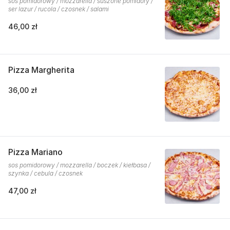
sos pomidorowy / mozzarella / suszone pomidory /
ser lazur / rucola / czosnek / salami
46,00 zł
Pizza Margherita
36,00 zł
Pizza Mariano
sos pomidorowy / mozzarella / boczek / kiełbasa /
szynka / cebula / czosnek
47,00 zł