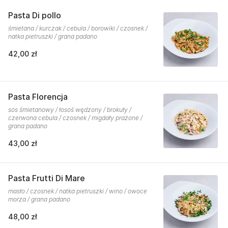
Pasta Di pollo
śmietana / kurczak / cebula / borowiki / czosnek /
natka pietruszki / grana padano
42,00 zł
Pasta Florencja
sos śmietanowy / łosoś wędzony / brokuły /
czerwona cebula / czosnek / migdały prażone /
grana padano
43,00 zł
Pasta Frutti Di Mare
masło / czosnek / natka pietruszki / wino / owoce
morza / grana padano
48,00 zł