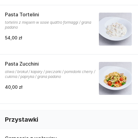
Pasta Tortelini
tortelini z mięsem w sosie quattro formaggi / grana
padano
54,00 zł
Pasta Zucchini
oliwa / brokuł / kapary / pieczarki / pomidorki cherry /
cukinia / papryka / grana padano
40,00 zł
Przystawki