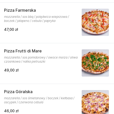
Pizza Farmerska
mozzarella / sos bbq / polędwica wieprzowa /
boczek / jalapeno / cebula / papryka
47,00 zł
Pizza Frutti di Mare
mozzarella / sos pomidorowy / owoce morza / oliwa
czosnkowa / natka pietruszki
49,00 zł
Pizza Góralska
mozzarella / sos śmietanowy / boczek / kiełbasa /
oscypek / czerwona cebula
46,00 zł