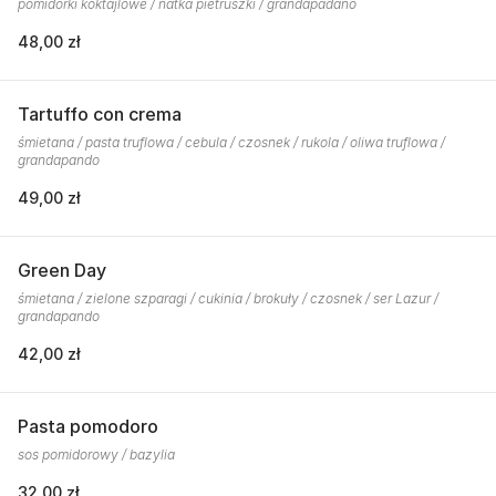
pomidorki koktajlowe / natka pietruszki / grandapadano
48,00 zł
Tartuffo con crema
śmietana / pasta truflowa / cebula / czosnek / rukola / oliwa truflowa /
grandapando
49,00 zł
Green Day
śmietana / zielone szparagi / cukinia / brokuły / czosnek / ser Lazur /
grandapando
42,00 zł
Pasta pomodoro
sos pomidorowy / bazylia
32,00 zł