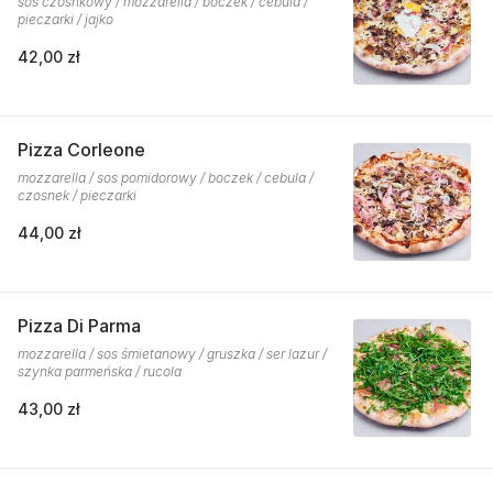
sos czosnkowy / mozzarella / boczek / cebula /
pieczarki / jajko
42,00 zł
Pizza Corleone
mozzarella / sos pomidorowy / boczek / cebula /
czosnek / pieczarki
44,00 zł
Pizza Di Parma
mozzarella / sos śmietanowy / gruszka / ser lazur /
szynka parmeńska / rucola
43,00 zł