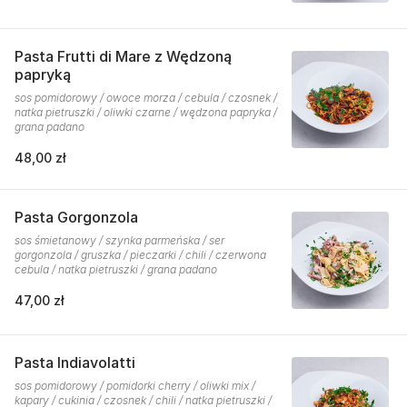
Pasta Frutti di Mare z Wędzoną
papryką
sos pomidorowy / owoce morza / cebula / czosnek /
natka pietruszki / oliwki czarne / wędzona papryka /
grana padano
48,00 zł
Pasta Gorgonzola
sos śmietanowy / szynka parmeńska / ser
gorgonzola / gruszka / pieczarki / chili / czerwona
cebula / natka pietruszki / grana padano
47,00 zł
Pasta Indiavolatti
sos pomidorowy / pomidorki cherry / oliwki mix /
kapary / cukinia / czosnek / chili / natka pietruszki /