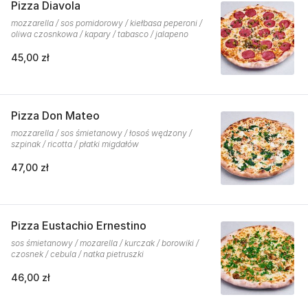
Pizza Diavola
mozzarella / sos pomidorowy / kiełbasa peperoni /
oliwa czosnkowa / kapary / tabasco / jalapeno
45,00 zł
Pizza Don Mateo
mozzarella / sos śmietanowy / łosoś wędzony /
szpinak / ricotta / płatki migdałów
47,00 zł
Pizza Eustachio Ernestino
sos śmietanowy / mozarella / kurczak / borowiki /
czosnek / cebula / natka pietruszki
46,00 zł