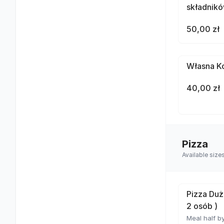
składnik
50,00 zł
Własna Ko
40,00 zł
Pizza
Available size
Pizza Duż
2 osób )
Meal half by