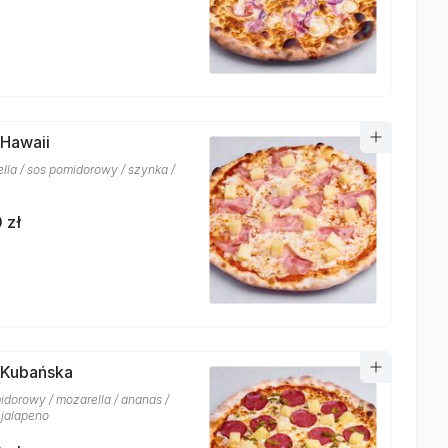
 Hawaii
lla / sos pomidorowy / szynka /
 zł
 Kubańska
idorowy / mozarella / ananas /
 jalapeno