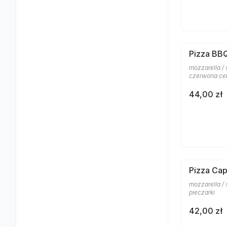
Pizza BB
mozzarella / 
czerwona ce
44,00 zł
Pizza Cap
mozzarella /
pieczarki
42,00 zł