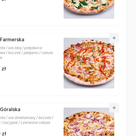
 Farmerska
lla / sos bbq / polędwica
wa / boczek / jalapeno / cebula
ka
 zł
 Góralska
lla / sos śmietanowy / boczek /
a / oscypek / czerwona cebula
 zł