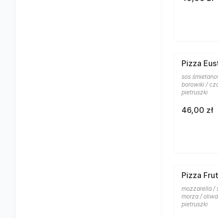
Pizza Eus
sos śmietanow
borowiki / cz
pietruszki
46,00 zł
Pizza Frut
mozzarella /
morza / oliw
pietruszki