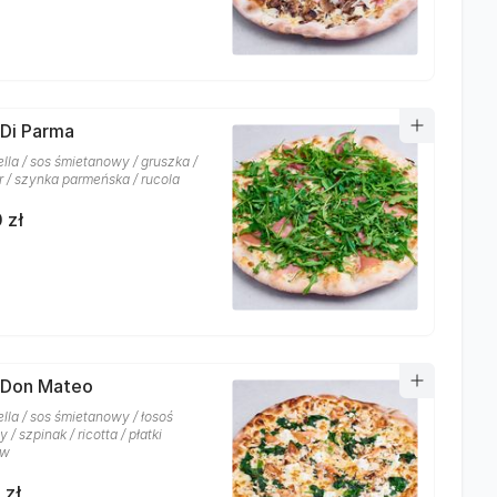
 Di Parma
lla / sos śmietanowy / gruszka /
r / szynka parmeńska / rucola
 zł
 Don Mateo
lla / sos śmietanowy / łosoś
/ szpinak / ricotta / płatki
ów
 zł