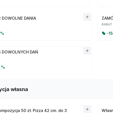
 DOWOLNE DANIA
ZAMÓ
RABAT
 %
-
1
5 DOWOLNYCH DAŃ
0 %
cja własna
mpozycja 50 zł. Pizza 42 cm. do 3
Własn