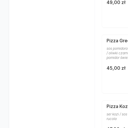
49,00 zł
Pizza Gre
sos pomidoro
/ oliwki czar
pomidor śwież
45,00 zł
Pizza Koz
ser kozi / so
rucola