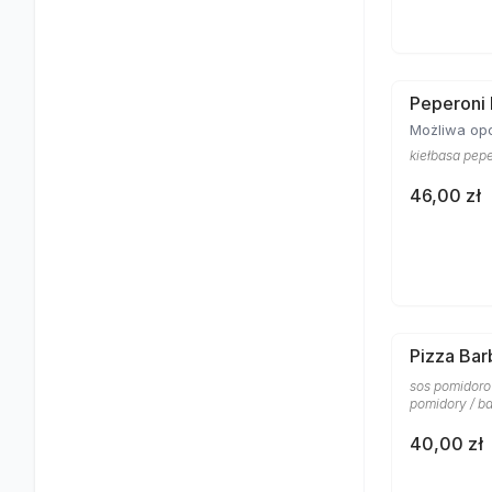
Peperoni
Możliwa opc
kiełbasa pepe
46,00 zł
Pizza Ba
sos pomidoro
pomidory / ba
40,00 zł