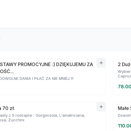
y
STAWY PROMOCYJNE :) DZIĘKUJEMU ZA
2 Duż
OŚĆ...
Wybierz
Capric
OWOLNE DANIA I PŁAĆ ZA NIE MNIEJ !!!
78.00
 70 zł.
Małe 
asty z 5 rodzajów : Gorgonzola, L'amatriciana,
Dowoln
osa, Zucchini
110.0