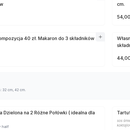
ów
cm.
54,00
mpozycja 40 zł. Makaron do 3 składników
Własn
skład
44,00
s: 32 cm, 42 cm.
a Dzielona na 2 Różne Połówki ( idealna dla
Tartu
sos śmie
koktajlo
 half