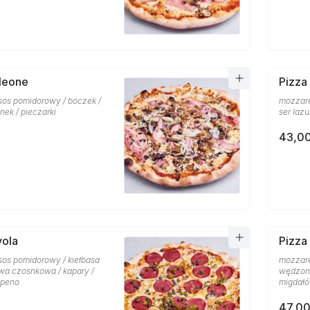
leone
Pizza
 sos pomidorowy / boczek /
mozzare
nek / pieczarki
ser lazu
43,00
vola
Pizza
sos pomidorowy / kiełbasa
mozzare
iwa czosnkowa / kapary /
wędzony 
apeno
migdał
47,00