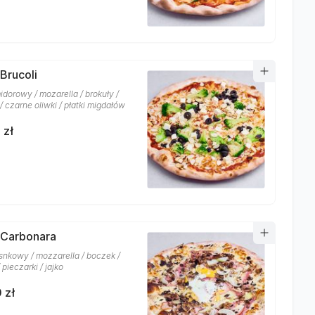
 Brucoli
idorowy / mozarella / brokuły /
 / czarne oliwki / płatki migdałów
 zł
 Carbonara
snkowy / mozzarella / boczek /
 pieczarki / jajko
 zł