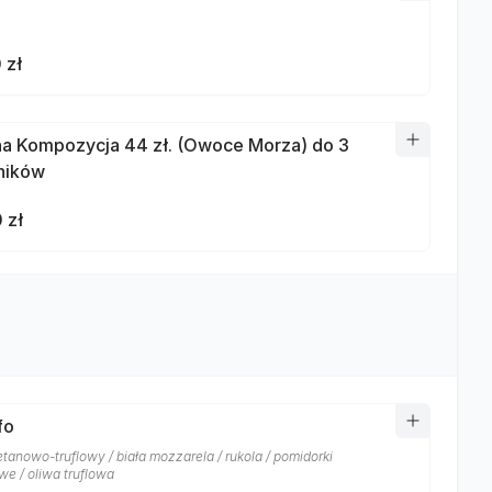
 zł
a Kompozycja 44 zł. (Owoce Morza) do 3
ników
 zł
fo
tanowo-truflowy / biała mozzarela / rukola / pomidorki
we / oliwa truflowa