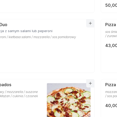
50,00
 Duo
Pizza
ja z samym salami lub peperoni
sos śmi
/ żuraw
roni / kiełbasa salami / mozzarella / sos pomidorowy
43,00
rbados
Pizza 
wy / mozzarella / suszone
mozzare
kłażan / cukinia / czosnek
/ sos p
40,00