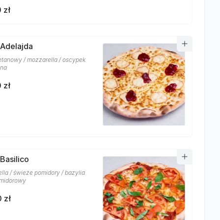
 zł
 Adelajda
etanowy / mozzarella / oscypek
ina
 zł
Basilico
lla / świeże pomidory / bazylia
omidorowy
 zł