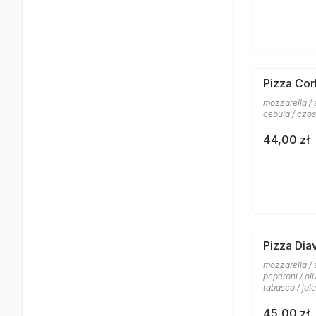
Pizza Cor
mozzarella /
cebula / czos
44,00 zł
Pizza Dia
mozzarella / 
peperoni / ol
tabasco / jal
45,00 zł