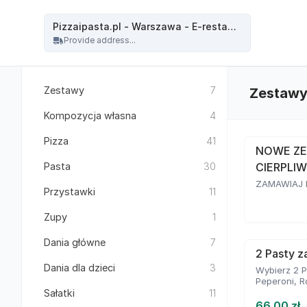
Pizzaipasta.pl - Warszawa - Pizzaipasta.pl - Warszawa - E-restauracja
Pizzaipasta.pl - Warszawa - E-restauracja
Provide address...
Zestawy
7
Zestaw
Kompozycja własna
4
Pizza
41
NOWE ZE
Pasta
30
CIERPLIW
ZAMAWIAJ D
Przystawki
11
Zupy
1
Dania główne
7
2 Pasty za
Dania dla dzieci
3
Wybierz 2 P
Peperoni, R
Sałatki
11
66.00 zł