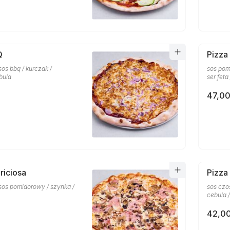
Q
Pizza
sos bbq / kurczak /
sos pom
bula
ser feta
47,00
riciosa
Pizza
 sos pomidorowy / szynka /
sos czo
cebula /
42,00