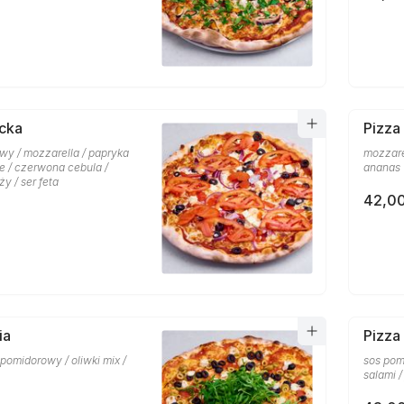
cka
Pizza
wy / mozzarella / papryka
mozzare
ne / czerwona cebula /
ananas
y / ser feta
42,00
ia
Pizza
s pomidorowy / oliwki mix /
sos pom
salami /