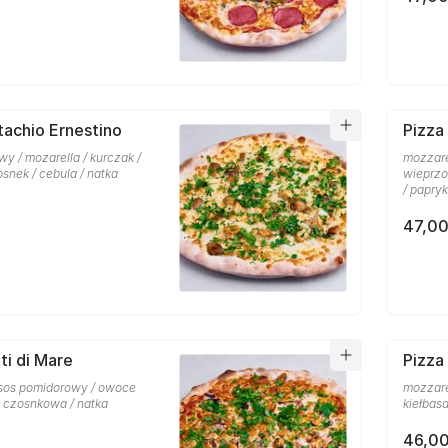
tachio Ernestino
Pizza
y / mozarella / kurczak /
mozzare
osnek / cebula / natka
wieprzo
/ papry
47,00
ti di Mare
Pizza
 sos pomidorowy / owoce
mozzare
a czosnkowa / natka
kiełbas
46,00