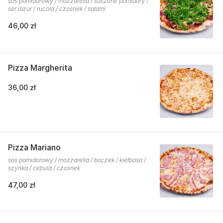
sos pomidorowy / mozzarella / suszone pomidory /
ser lazur / rucola / czosnek / salami
46,00 zł
Pizza Margherita
36,00 zł
Pizza Mariano
sos pomidorowy / mozzarella / boczek / kiełbasa /
szynka / cebula / czosnek
47,00 zł