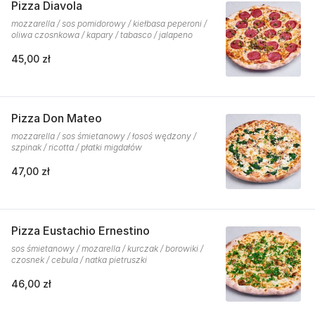
Pizza Diavola
mozzarella / sos pomidorowy / kiełbasa peperoni /
oliwa czosnkowa / kapary / tabasco / jalapeno
45,00 zł
Pizza Don Mateo
mozzarella / sos śmietanowy / łosoś wędzony /
szpinak / ricotta / płatki migdałów
47,00 zł
Pizza Eustachio Ernestino
sos śmietanowy / mozarella / kurczak / borowiki /
czosnek / cebula / natka pietruszki
46,00 zł