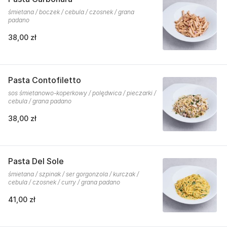
śmietana / boczek / cebula / czosnek / grana
padano
38,00 zł
Pasta Contofiletto
sos śmietanowo-koperkowy / polędwica / pieczarki /
cebula / grana padano
38,00 zł
Pasta Del Sole
śmietana / szpinak / ser gorgonzola / kurczak /
cebula / czosnek / curry / grana padano
41,00 zł