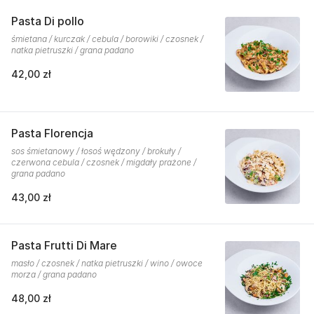
Pasta Di pollo
śmietana / kurczak / cebula / borowiki / czosnek /
natka pietruszki / grana padano
42,00 zł
Pasta Florencja
sos śmietanowy / łosoś wędzony / brokuły /
czerwona cebula / czosnek / migdały prażone /
grana padano
43,00 zł
Pasta Frutti Di Mare
masło / czosnek / natka pietruszki / wino / owoce
morza / grana padano
48,00 zł