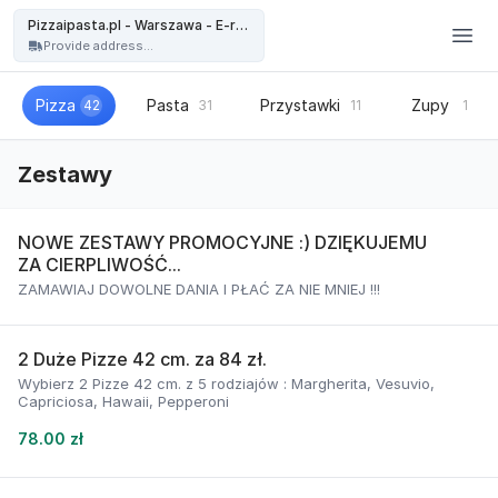
Pizzaipasta.pl - Warszawa - Pizzaipasta.pl - Warszawa - E-restauracja
Pizzaipasta.pl - Warszawa - E-restauracja
Provide address...
Pizza
Pasta
Przystawki
Zupy
42
31
11
1
Zestawy
NOWE ZESTAWY PROMOCYJNE :) DZIĘKUJEMU
ZA CIERPLIWOŚĆ...
ZAMAWIAJ DOWOLNE DANIA I PŁAĆ ZA NIE MNIEJ !!!
2 Duże Pizze 42 cm. za 84 zł.
Wybierz 2 Pizze 42 cm. z 5 rodziajów : Margherita, Vesuvio,
Capriciosa, Hawaii, Pepperoni
78.00 zł