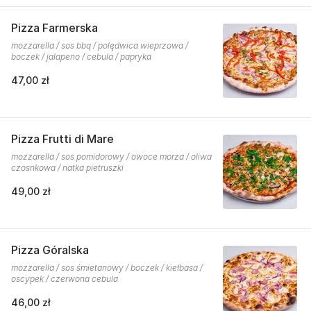
Pizza Farmerska
mozzarella / sos bbq / polędwica wieprzowa /
boczek / jalapeno / cebula / papryka
47,00 zł
Pizza Frutti di Mare
mozzarella / sos pomidorowy / owoce morza / oliwa
czosnkowa / natka pietruszki
49,00 zł
Pizza Góralska
mozzarella / sos śmietanowy / boczek / kiełbasa /
oscypek / czerwona cebula
46,00 zł