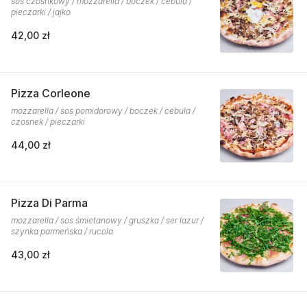
sos czosnkowy / mozzarella / boczek / cebula /
pieczarki / jajko
42,00 zł
Pizza Corleone
mozzarella / sos pomidorowy / boczek / cebula /
czosnek / pieczarki
44,00 zł
Pizza Di Parma
mozzarella / sos śmietanowy / gruszka / ser lazur /
szynka parmeńska / rucola
43,00 zł