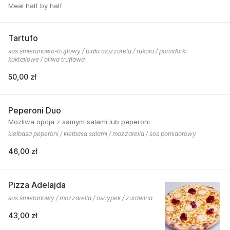
Meal half by half
Tartufo
sos śmietanowo-truflowy / biała mozzarela / rukola / pomidorki
koktajlowe / oliwa truflowa
50,00 zł
Peperoni Duo
Możliwa opcja z samym salami lub peperoni
kiełbasa peperoni / kiełbasa salami / mozzarella / sos pomidorowy
46,00 zł
Pizza Adelajda
sos śmietanowy / mozzarella / oscypek / żurawina
43,00 zł