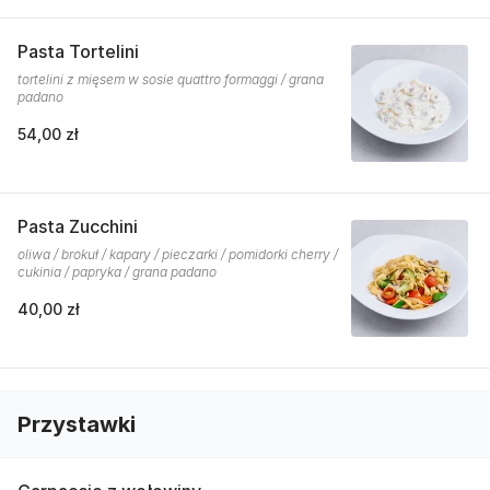
Pasta Tortelini
tortelini z mięsem w sosie quattro formaggi / grana
padano
54,00 zł
Pasta Zucchini
oliwa / brokuł / kapary / pieczarki / pomidorki cherry /
cukinia / papryka / grana padano
40,00 zł
Przystawki