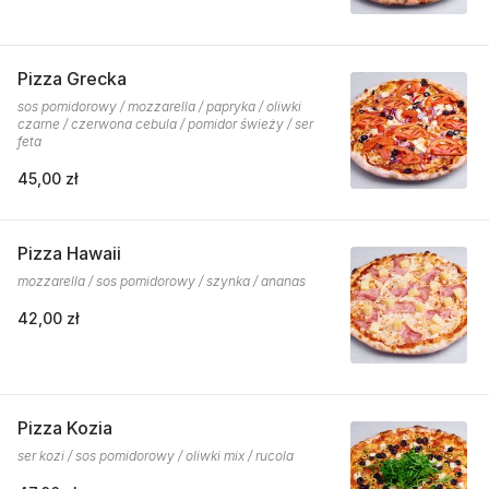
Pizza Grecka
sos pomidorowy / mozzarella / papryka / oliwki
czarne / czerwona cebula / pomidor świeży / ser
feta
45,00 zł
Pizza Hawaii
mozzarella / sos pomidorowy / szynka / ananas
42,00 zł
Pizza Kozia
ser kozi / sos pomidorowy / oliwki mix / rucola