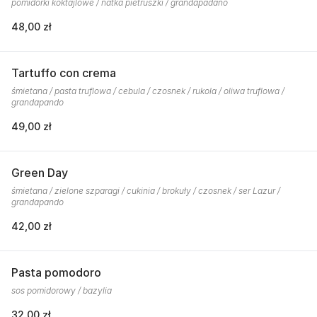
pomidorki koktajlowe / natka pietruszki / grandapadano
48,00 zł
Tartuffo con crema
śmietana / pasta truflowa / cebula / czosnek / rukola / oliwa truflowa /
grandapando
49,00 zł
Green Day
śmietana / zielone szparagi / cukinia / brokuły / czosnek / ser Lazur /
grandapando
42,00 zł
Pasta pomodoro
sos pomidorowy / bazylia
32,00 zł