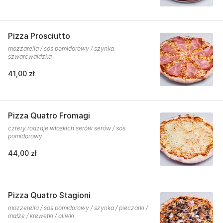
Pizza Prosciutto
mozzarella / sos pomidorowy / szynka
szwarcwaldzka
41,00 zł
Pizza Quatro Fromagi
cztery rodzaje włoskich serów serów / sos
pomidorowy
44,00 zł
Pizza Quatro Stagioni
mozzerella / sos pomidorowy / szynka / pieczarki /
małże / krewetki / oliwki