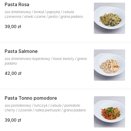
Pasta Rosa
sos śmietanowy / brokuł / papryka / cebula
czerwona / oliwki czarne / pesto / grana padano
39,00 zł
Pasta Salmone
sos śmietanowo-koperkowy / łosoś świeży / grana
padano
42,00 zł
Pasta Tonno pomodore
sos pomidorowy / tuńczyk / cebula / pomidorki
cherry / czosnek / natka pietruszki / grana padano
39,00 zł