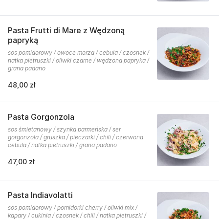
Pasta Frutti di Mare z Wędzoną
papryką
sos pomidorowy / owoce morza / cebula / czosnek /
natka pietruszki / oliwki czarne / wędzona papryka /
grana padano
48,00 zł
Pasta Gorgonzola
sos śmietanowy / szynka parmeńska / ser
gorgonzola / gruszka / pieczarki / chili / czerwona
cebula / natka pietruszki / grana padano
47,00 zł
Pasta Indiavolatti
sos pomidorowy / pomidorki cherry / oliwki mix /
kapary / cukinia / czosnek / chili / natka pietruszki /