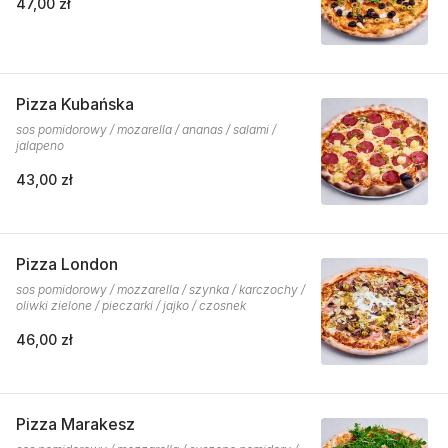
47,00 zł
Pizza Kubańska
sos pomidorowy / mozarella / ananas / salami /
jalapeno
43,00 zł
Pizza London
sos pomidorowy / mozzarella / szynka / karczochy /
oliwki zielone / pieczarki / jajko / czosnek
46,00 zł
Pizza Marakesz