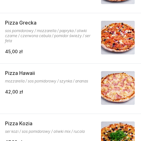
Pizza Grecka
sos pomidorowy / mozzarella / papryka / oliwki
czarne / czerwona cebula / pomidor świeży / ser
feta
45,00 zł
Pizza Hawaii
mozzarella / sos pomidorowy / szynka / ananas
42,00 zł
Pizza Kozia
ser kozi / sos pomidorowy / oliwki mix / rucola