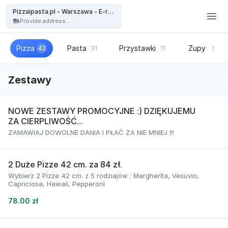
Pizzaipasta.pl - Warszawa - Pizzaipasta.pl - Warszawa - E-restauracja
Pizzaipasta.pl - Warszawa - E-restauracja
Provide address...
Pizza
Pasta
Przystawki
Zupy
42
31
11
1
Zestawy
NOWE ZESTAWY PROMOCYJNE :) DZIĘKUJEMU
ZA CIERPLIWOŚĆ...
ZAMAWIAJ DOWOLNE DANIA I PŁAĆ ZA NIE MNIEJ !!!
2 Duże Pizze 42 cm. za 84 zł.
Wybierz 2 Pizze 42 cm. z 5 rodziajów : Margherita, Vesuvio,
Capriciosa, Hawaii, Pepperoni
78.00 zł