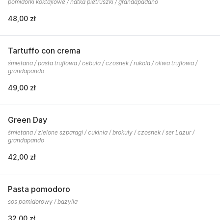
pomidorki koktajlowe / natka pietruszki / grandapadano
48,00 zł
Tartuffo con crema
śmietana / pasta truflowa / cebula / czosnek / rukola / oliwa truflowa /
grandapando
49,00 zł
Green Day
śmietana / zielone szparagi / cukinia / brokuły / czosnek / ser Lazur /
grandapando
42,00 zł
Pasta pomodoro
sos pomidorowy / bazylia
32,00 zł