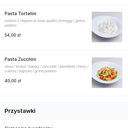
Pasta Tortelini
tortelini z mięsem w sosie quattro formaggi / grana
padano
54,00 zł
Pasta Zucchini
oliwa / brokuł / kapary / pieczarki / pomidorki cherry /
cukinia / papryka / grana padano
40,00 zł
Przystawki