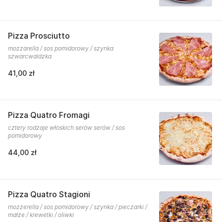
Pizza Prosciutto
mozzarella / sos pomidorowy / szynka
szwarcwaldzka
41,00 zł
Pizza Quatro Fromagi
cztery rodzaje włoskich serów serów / sos
pomidorowy
44,00 zł
Pizza Quatro Stagioni
mozzerella / sos pomidorowy / szynka / pieczarki /
małże / krewetki / oliwki