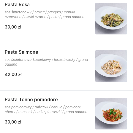
Pasta Rosa
sos śmietanowy / brokuł / papryka / cebula
czerwona / oliwki czarne / pesto / grana padano
39,00 zł
Pasta Salmone
sos śmietanowo-koperkowy / łosoś świeży / grana
padano
42,00 zł
Pasta Tonno pomodore
sos pomidorowy / tuńczyk / cebula / pomidorki
cherry / czosnek / natka pietruszki / grana padano
39,00 zł