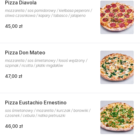
Pizza Diavola
mozzarella / sos pomidorowy / kiełbasa peperoni /
oliwa czosnkowa / kapary / tabasco / jalapeno
45,00 zł
Pizza Don Mateo
mozzarella / sos śmietanowy / łosoś wędzony /
szpinak / ricotta / płatki migdałów
47,00 zł
Pizza Eustachio Ernestino
sos śmietanowy / mozarella / kurczak / borowiki /
czosnek / cebula / natka pietruszki
46,00 zł