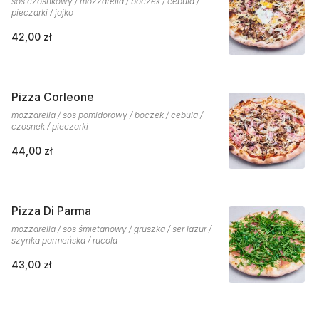
sos czosnkowy / mozzarella / boczek / cebula /
pieczarki / jajko
42,00 zł
Pizza Corleone
mozzarella / sos pomidorowy / boczek / cebula /
czosnek / pieczarki
44,00 zł
Pizza Di Parma
mozzarella / sos śmietanowy / gruszka / ser lazur /
szynka parmeńska / rucola
43,00 zł