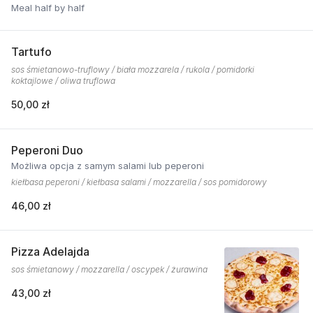
Meal half by half
Tartufo
sos śmietanowo-truflowy / biała mozzarela / rukola / pomidorki
koktajlowe / oliwa truflowa
50,00 zł
Peperoni Duo
Możliwa opcja z samym salami lub peperoni
kiełbasa peperoni / kiełbasa salami / mozzarella / sos pomidorowy
46,00 zł
Pizza Adelajda
sos śmietanowy / mozzarella / oscypek / żurawina
43,00 zł