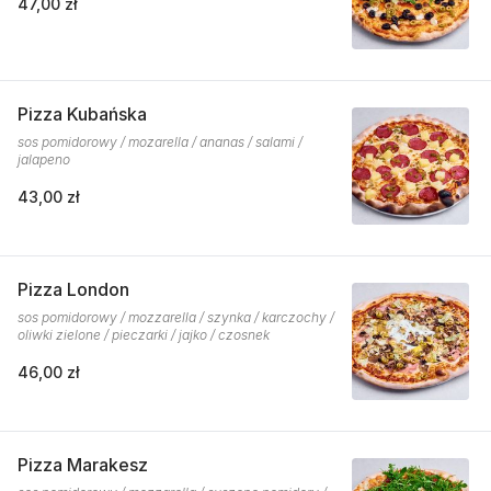
47,00 zł
Pizza Kubańska
sos pomidorowy / mozarella / ananas / salami /
jalapeno
43,00 zł
Pizza London
sos pomidorowy / mozzarella / szynka / karczochy /
oliwki zielone / pieczarki / jajko / czosnek
46,00 zł
Pizza Marakesz