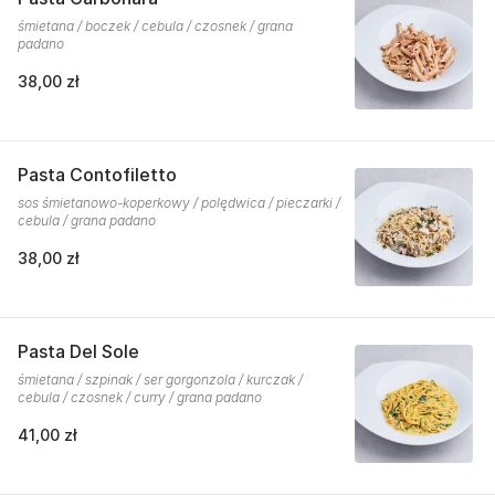
śmietana / boczek / cebula / czosnek / grana
padano
38,00 zł
Pasta Contofiletto
sos śmietanowo-koperkowy / polędwica / pieczarki /
cebula / grana padano
38,00 zł
Pasta Del Sole
śmietana / szpinak / ser gorgonzola / kurczak /
cebula / czosnek / curry / grana padano
41,00 zł