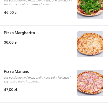
sos pomidorowy / mozzarella / suszone pomidory /
ser lazur / rucola / czosnek / salami
46,00 zł
Pizza Margherita
36,00 zł
Pizza Mariano
sos pomidorowy / mozzarella / boczek / kiełbasa /
szynka / cebula / czosnek
47,00 zł