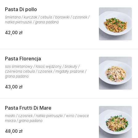
Pasta Di pollo
śmietana / kurczak / cebula / borowiki / czosnek /
natka pietruszki / grana padano
42,00 zł
Pasta Florencja
sos śmietanowy / łosoś wędzony / brokuły /
czerwona cebula / czosnek / migdały prażone /
grana padano
43,00 zł
Pasta Frutti Di Mare
masło / czosnek / natka pietruszki / wino / owoce
morza / grana padano
48,00 zł