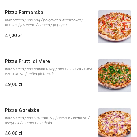
Pizza Farmerska
mozzarella / sos bbq / polędwica wieprzowa /
boczek / jalapeno / cebula / papryka
47,00 zł
Pizza Frutti di Mare
mozzarella / sos pomidorowy / owoce morza / oliwa
czosnkowa / natka pietruszki
49,00 zł
Pizza Góralska
mozzarella / sos śmietanowy / boczek / kiełbasa /
oscypek / czerwona cebula
46,00 zł