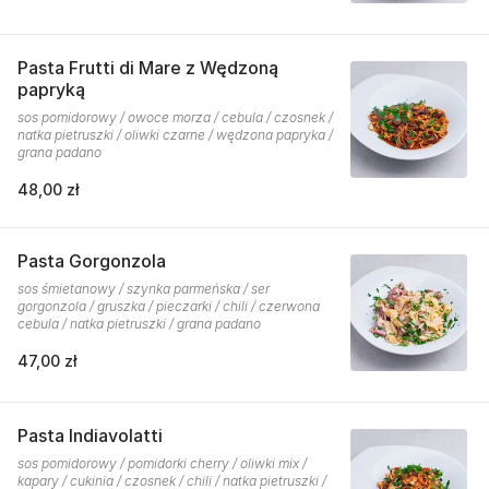
Pasta Frutti di Mare z Wędzoną
papryką
sos pomidorowy / owoce morza / cebula / czosnek /
natka pietruszki / oliwki czarne / wędzona papryka /
grana padano
48,00 zł
Pasta Gorgonzola
sos śmietanowy / szynka parmeńska / ser
gorgonzola / gruszka / pieczarki / chili / czerwona
cebula / natka pietruszki / grana padano
47,00 zł
Pasta Indiavolatti
sos pomidorowy / pomidorki cherry / oliwki mix /
kapary / cukinia / czosnek / chili / natka pietruszki /