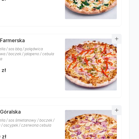
 Farmerska
lla / sos bbq / polędwica
wa / boczek / jalapeno / cebula
ka
 zł
 Góralska
lla / sos śmietanowy / boczek /
a / oscypek / czerwona cebula
 zł