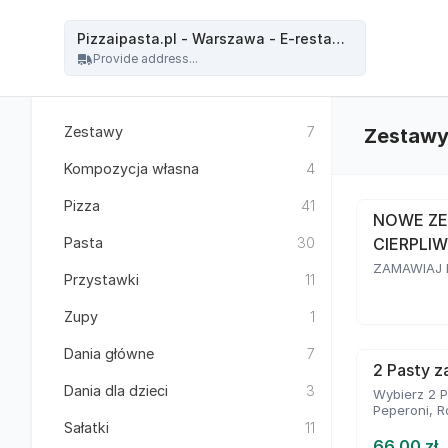
Pizzaipasta.pl - Warszawa - Pizzaipasta.pl - Warszawa - E-restauracja
Pizzaipasta.pl - Warszawa - E-restauracja
Provide address...
Zestawy
7
Zestaw
Kompozycja własna
4
Pizza
41
NOWE ZE
Pasta
30
CIERPLIW
ZAMAWIAJ D
Przystawki
11
Zupy
1
Dania główne
7
2 Pasty za
Dania dla dzieci
3
Wybierz 2 P
Peperoni, R
Sałatki
11
66.00 zł