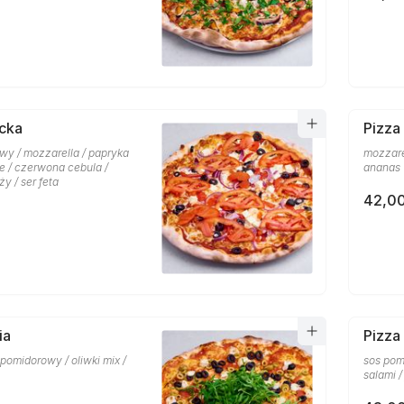
cka
Pizza
wy / mozzarella / papryka
mozzare
ne / czerwona cebula /
ananas
y / ser feta
42,00
ia
Pizza
s pomidorowy / oliwki mix /
sos pom
salami /