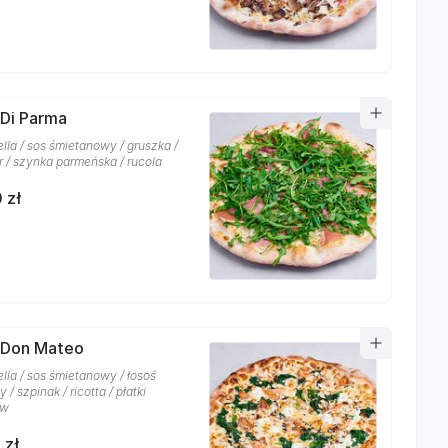
 Di Parma
lla / sos śmietanowy / gruszka /
r / szynka parmeńska / rucola
 zł
 Don Mateo
lla / sos śmietanowy / łosoś
/ szpinak / ricotta / płatki
ów
 zł