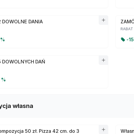
 DOWOLNE DANIA
ZAMÓ
RABAT
 %
-
1
5 DOWOLNYCH DAŃ
0 %
cja własna
mpozycja 50 zł. Pizza 42 cm. do 3
Własn