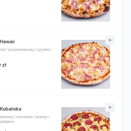
 Hawaii
lla / sos pomidorowy / szynka /
 zł
 Kubańska
idorowy / mozarella / ananas /
 jalapeno