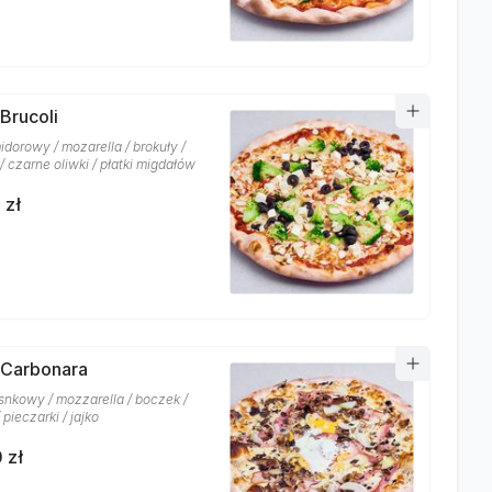
 Brucoli
idorowy / mozarella / brokuły /
 / czarne oliwki / płatki migdałów
 zł
 Carbonara
snkowy / mozzarella / boczek /
 pieczarki / jajko
 zł