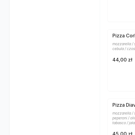
Pizza Cor
mozzarella /
cebula / czos
44,00 zł
Pizza Dia
mozzarella / 
peperoni / ol
tabasco / jal
45,00 zł