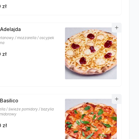
 zł
 Adelajda
etanowy / mozzarella / oscypek
ina
 zł
Basilico
lla / świeże pomidory / bazylia
omidorowy
 zł