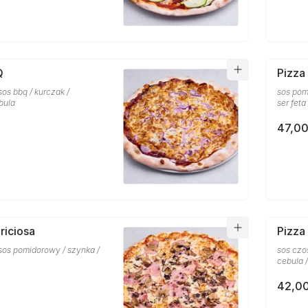
Q
Pizza
sos bbq / kurczak /
sos pom
bula
ser feta
47,00
riciosa
Pizza
 sos pomidorowy / szynka /
sos czo
cebula /
42,00