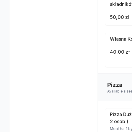
składnik
50,00 zł
Własna Ko
40,00 zł
Pizza
Available size
Pizza Duż
2 osób )
Meal half by