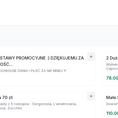
y
STAWY PROMOCYJNE :) DZIĘKUJEMU ZA
2 Duż
OŚĆ...
Wybierz
Capric
OWOLNE DANIA I PŁAĆ ZA NIE MNIEJ !!!
78.00
 70 zł.
Małe 
asty z 5 rodzajów : Gorgonzola, L'amatriciana,
Dowoln
osa, Zucchini
110.0