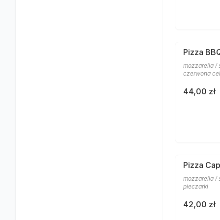
Pizza BB
mozzarella / 
czerwona ce
44,00 zł
Pizza Cap
mozzarella /
pieczarki
42,00 zł