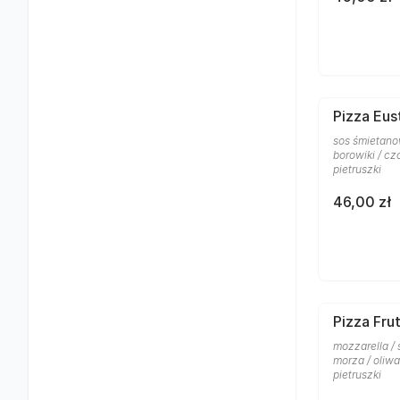
Pizza Eus
sos śmietanow
borowiki / cz
pietruszki
46,00 zł
Pizza Frut
mozzarella /
morza / oliw
pietruszki