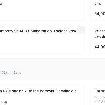
ów
cm.
54,00
mpozycja 40 zł. Makaron do 3 składników
Własn
skład
44,00
s: 32 cm, 42 cm.
a Dzielona na 2 Różne Połówki ( idealna dla
Tartu
sos śmie
koktajlo
 half