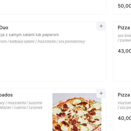
50,00
 Duo
Pizza
ja z samym salami lub peperoni
sos śmi
/ żuraw
roni / kiełbasa salami / mozzarella / sos pomidorowy
43,00
rbados
Pizza 
wy / mozzarella / suszone
mozzare
kłażan / cukinia / czosnek
/ sos p
40,00