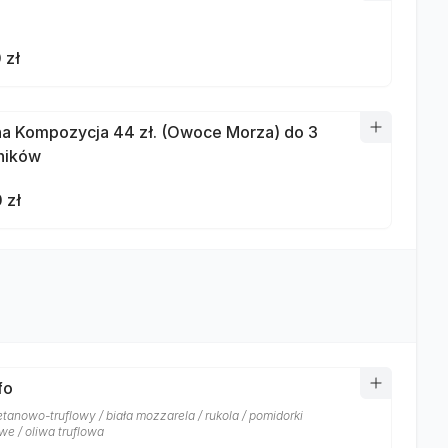
 zł
a Kompozycja 44 zł. (Owoce Morza) do 3
ników
 zł
fo
tanowo-truflowy / biała mozzarela / rukola / pomidorki
we / oliwa truflowa