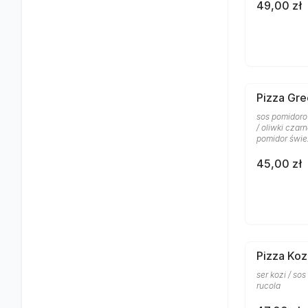
49,00 zł
Pizza Gre
sos pomidoro
/ oliwki czar
pomidor śwież
45,00 zł
Pizza Koz
ser kozi / so
rucola