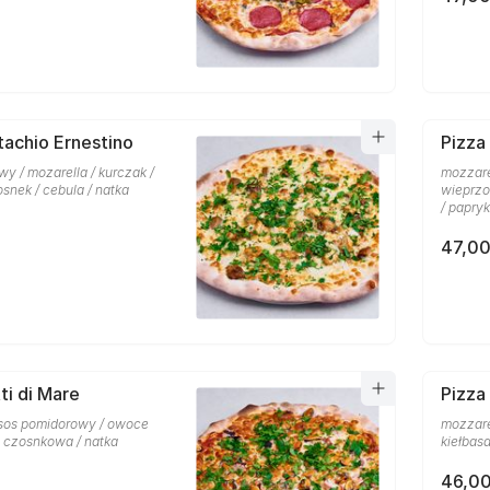
tachio Ernestino
Pizza
y / mozarella / kurczak /
mozzare
osnek / cebula / natka
wieprzo
/ papry
47,00
ti di Mare
Pizza
 sos pomidorowy / owoce
mozzare
a czosnkowa / natka
kiełbas
46,00