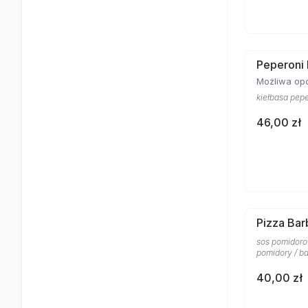
Peperoni
Możliwa opc
kiełbasa pepe
46,00 zł
Pizza Ba
sos pomidoro
pomidory / ba
40,00 zł