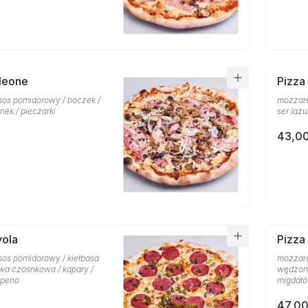
leone
Pizza
 sos pomidorowy / boczek /
mozzare
nek / pieczarki
ser lazu
43,00
vola
Pizza
sos pomidorowy / kiełbasa
mozzare
iwa czosnkowa / kapary /
wędzony 
apeno
migdał
47,00