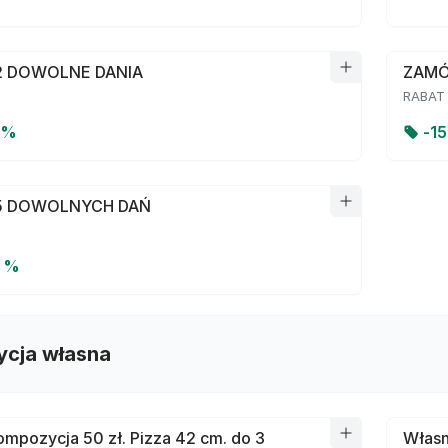
 DOWOLNE DANIA
ZAMÓ
RABAT
 %
-
1
5 DOWOLNYCH DAŃ
0 %
cja własna
mpozycja 50 zł. Pizza 42 cm. do 3
Własn