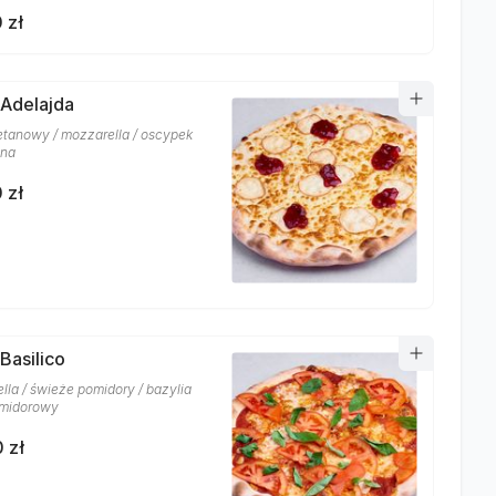
 zł
 Adelajda
etanowy / mozzarella / oscypek
ina
 zł
Basilico
lla / świeże pomidory / bazylia
omidorowy
 zł