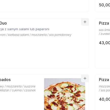
50,00
 Duo
Pizza
ja z samym salami lub peperoni
sos śmi
/ żuraw
roni / kiełbasa salami / mozzarella / sos pomidorowy
43,00
rbados
Pizza 
wy / mozzarella / suszone
mozzare
kłażan / cukinia / czosnek
/ sos p
40,00