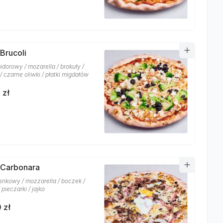
 Brucoli
idorowy / mozarella / brokuły /
 / czarne oliwki / płatki migdałów
 zł
 Carbonara
snkowy / mozzarella / boczek /
 pieczarki / jajko
 zł