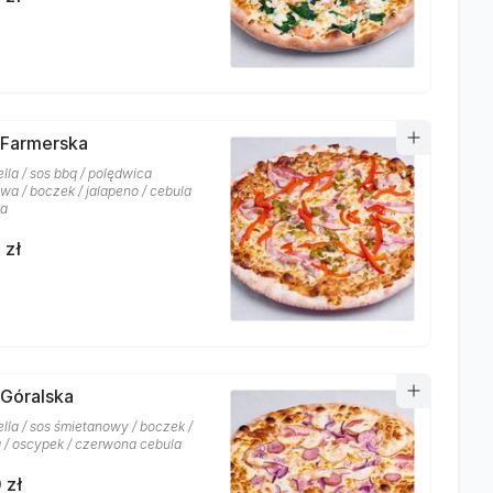
 Farmerska
lla / sos bbq / polędwica
wa / boczek / jalapeno / cebula
ka
 zł
 Góralska
lla / sos śmietanowy / boczek /
a / oscypek / czerwona cebula
 zł