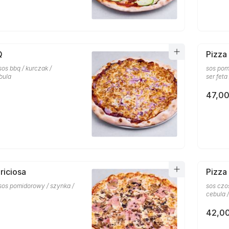
Q
Pizza
sos bbq / kurczak /
sos pom
bula
ser feta
47,00
riciosa
Pizza
 sos pomidorowy / szynka /
sos czo
cebula /
42,00