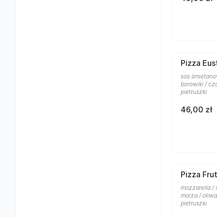
Pizza Eus
sos śmietanow
borowiki / cz
pietruszki
46,00 zł
Pizza Frut
mozzarella /
morza / oliw
pietruszki