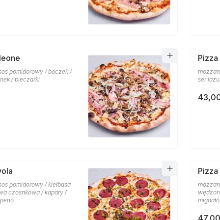
leone
Pizza
 sos pomidorowy / boczek /
mozzare
nek / pieczarki
ser lazu
43,00
vola
Pizza
sos pomidorowy / kiełbasa
mozzare
iwa czosnkowa / kapary /
wędzony 
apeno
migdał
47,00