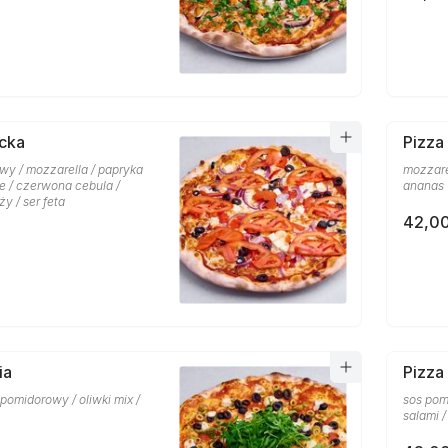
cka
Pizza
wy / mozzarella / papryka
mozzare
ne / czerwona cebula /
ananas
y / ser feta
42,00
ia
Pizza
s pomidorowy / oliwki mix /
sos pom
salami /