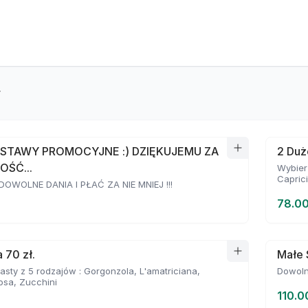
y
STAWY PROMOCYJNE :) DZIĘKUJEMU ZA
2 Duż
OŚĆ...
Wybierz
Capric
OWOLNE DANIA I PŁAĆ ZA NIE MNIEJ !!!
78.00
 70 zł.
Małe 
asty z 5 rodzajów : Gorgonzola, L'amatriciana,
Dowoln
osa, Zucchini
110.0