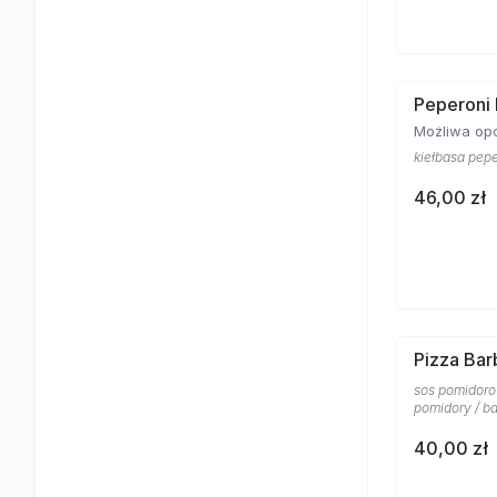
Peperoni
Możliwa opc
kiełbasa pepe
46,00 zł
Pizza Ba
sos pomidoro
pomidory / ba
40,00 zł