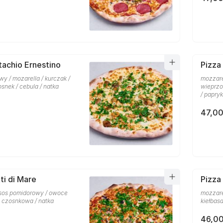
tachio Ernestino
Pizza
y / mozarella / kurczak /
mozzare
osnek / cebula / natka
wieprzo
/ papry
47,00
ti di Mare
Pizza
 sos pomidorowy / owoce
mozzare
a czosnkowa / natka
kiełbas
46,00