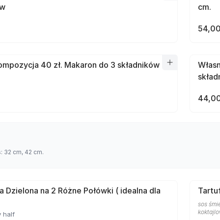
ów
cm.
54,00
mpozycja 40 zł. Makaron do 3 składników
Własn
skład
44,00
s: 32 cm, 42 cm.
a Dzielona na 2 Różne Połówki ( idealna dla
Tartu
sos śmie
koktajlo
 half