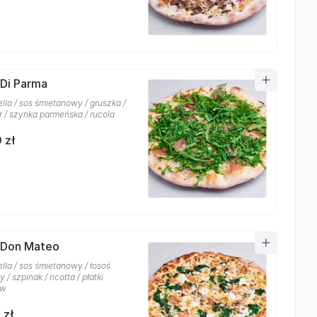
 Di Parma
lla / sos śmietanowy / gruszka /
r / szynka parmeńska / rucola
 zł
 Don Mateo
lla / sos śmietanowy / łosoś
/ szpinak / ricotta / płatki
ów
 zł