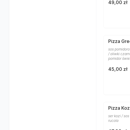
49,00 zł
Pizza Gre
sos pomidoro
/ oliwki czar
pomidor śwież
45,00 zł
Pizza Koz
ser kozi / so
rucola