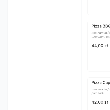
Pizza BB
mozzarella / 
czerwona ce
44,00 zł
Pizza Cap
mozzarella /
pieczarki
42,00 zł