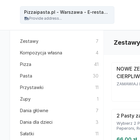
Pizzaipasta.pl - Warszawa - Pizzaipasta.pl - Warszawa - E-restauracja
Pizzaipasta.pl - Warszawa - E-restauracja
Provide address...
Zestawy
7
Zestaw
Kompozycja własna
4
Pizza
41
NOWE ZE
Pasta
30
CIERPLIW
ZAMAWIAJ D
Przystawki
11
Zupy
1
Dania główne
7
2 Pasty za
Dania dla dzieci
3
Wybierz 2 P
Peperoni, R
Sałatki
11
66.00 zł