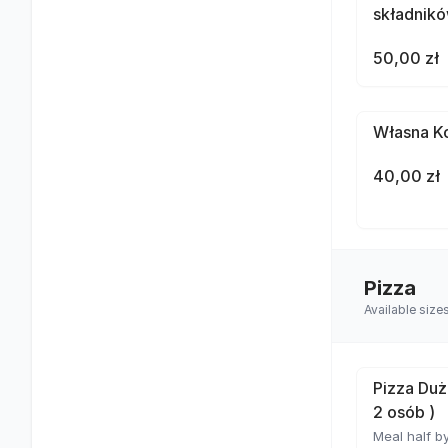
składnik
50,00 zł
Własna Ko
40,00 zł
Pizza
Available size
Pizza Duż
2 osób )
Meal half by