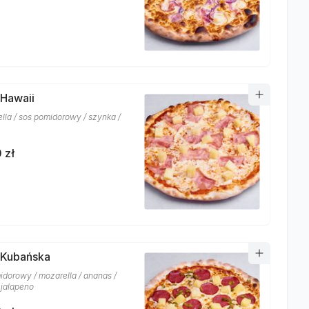
 Hawaii
lla / sos pomidorowy / szynka /
 zł
 Kubańska
idorowy / mozarella / ananas /
 jalapeno