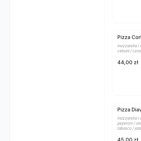
Pizza Cor
mozzarella /
cebula / czos
44,00 zł
Pizza Dia
mozzarella / 
peperoni / ol
tabasco / jal
45,00 zł