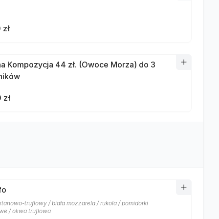
 zł
a Kompozycja 44 zł. (Owoce Morza) do 3
ników
 zł
fo
tanowo-truflowy / biała mozzarela / rukola / pomidorki
we / oliwa truflowa