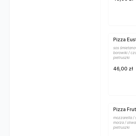
Pizza Eus
sos śmietanow
borowiki / cz
pietruszki
46,00 zł
Pizza Frut
mozzarella /
morza / oliw
pietruszki