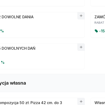
 DOWOLNE DANIA
ZAMÓ
RABAT
 %
-
1
5 DOWOLNYCH DAŃ
0 %
cja własna
mpozycja 50 zł. Pizza 42 cm. do 3
Własn