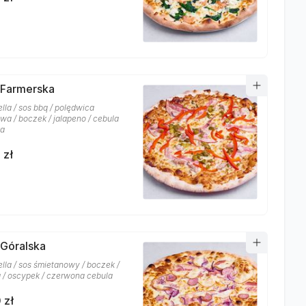
 Farmerska
lla / sos bbq / polędwica
wa / boczek / jalapeno / cebula
ka
 zł
 Góralska
lla / sos śmietanowy / boczek /
a / oscypek / czerwona cebula
 zł