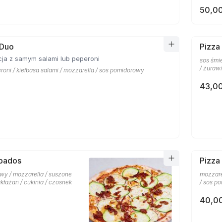
50,00
 Duo
Pizza
ja z samym salami lub peperoni
sos śmi
/ żuraw
roni / kiełbasa salami / mozzarella / sos pomidorowy
43,00
rbados
Pizza 
wy / mozzarella / suszone
mozzare
kłażan / cukinia / czosnek
/ sos p
40,00