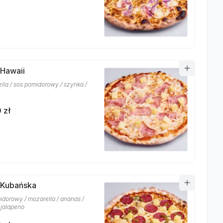
 Hawaii
lla / sos pomidorowy / szynka /
 zł
 Kubańska
idorowy / mozarella / ananas /
 jalapeno