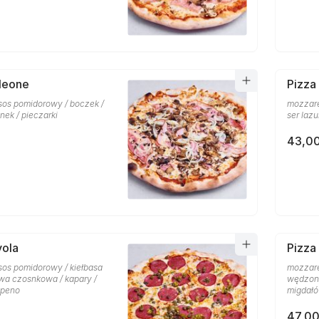
leone
Pizza
 sos pomidorowy / boczek /
mozzare
nek / pieczarki
ser lazu
43,00
vola
Pizza
sos pomidorowy / kiełbasa
mozzare
iwa czosnkowa / kapary /
wędzony 
apeno
migdał
47,00