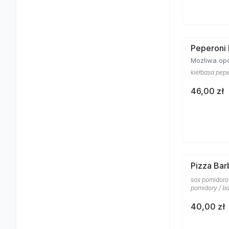
Peperoni
Możliwa opc
kiełbasa pepe
46,00 zł
Pizza Ba
sos pomidoro
pomidory / ba
40,00 zł