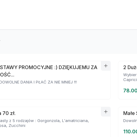
y
STAWY PROMOCYJNE :) DZIĘKUJEMU ZA
2 Duż
OŚĆ...
Wybierz
Capric
OWOLNE DANIA I PŁAĆ ZA NIE MNIEJ !!!
78.00
 70 zł.
Małe 
asty z 5 rodzajów : Gorgonzola, L'amatriciana,
Dowoln
osa, Zucchini
110.0