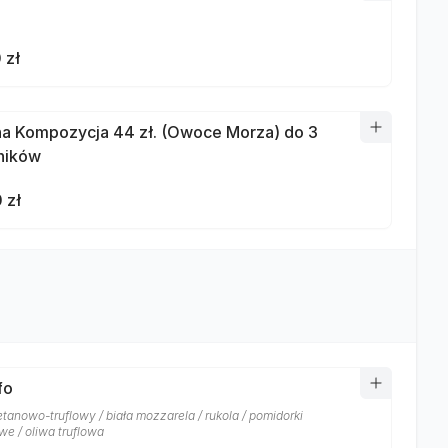
 zł
a Kompozycja 44 zł. (Owoce Morza) do 3
ników
 zł
fo
tanowo-truflowy / biała mozzarela / rukola / pomidorki
we / oliwa truflowa