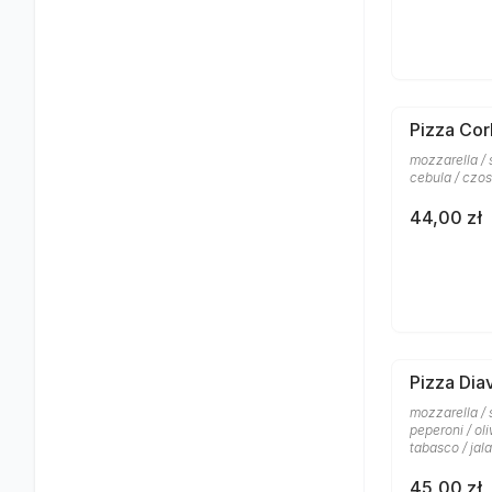
Pizza Cor
mozzarella /
cebula / czos
44,00 zł
Pizza Dia
mozzarella / 
peperoni / ol
tabasco / jal
45,00 zł