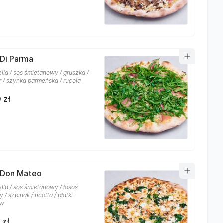
 Di Parma
lla / sos śmietanowy / gruszka /
r / szynka parmeńska / rucola
 zł
 Don Mateo
lla / sos śmietanowy / łosoś
/ szpinak / ricotta / płatki
ów
 zł