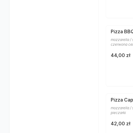
Pizza BB
mozzarella / 
czerwona ce
44,00 zł
Pizza Cap
mozzarella /
pieczarki
42,00 zł