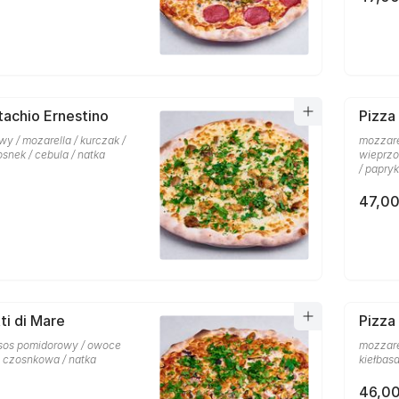
tachio Ernestino
Pizza
y / mozarella / kurczak /
mozzare
osnek / cebula / natka
wieprzo
/ papry
47,00
ti di Mare
Pizza
 sos pomidorowy / owoce
mozzare
a czosnkowa / natka
kiełbas
46,00