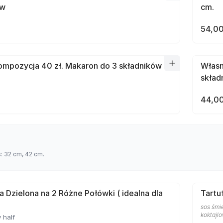
ów
cm.
54,00
mpozycja 40 zł. Makaron do 3 składników
Własn
skład
44,00
s: 32 cm, 42 cm.
a Dzielona na 2 Różne Połówki ( idealna dla
Tartu
sos śmie
koktajlo
 half