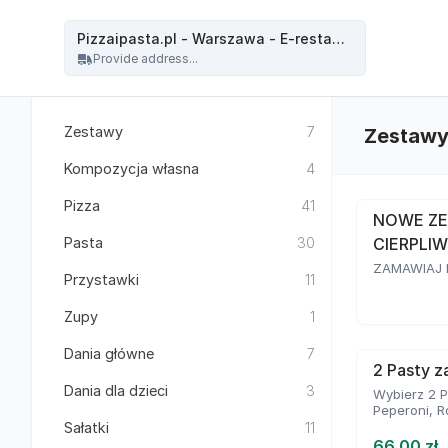
Pizzaipasta.pl - Warszawa - Pizzaipasta.pl - Warszawa - E-restauracja
Pizzaipasta.pl - Warszawa - E-restauracja
Provide address...
Zestawy
7
Zestaw
Kompozycja własna
4
Pizza
41
NOWE ZE
Pasta
30
CIERPLIW
ZAMAWIAJ D
Przystawki
11
Zupy
1
Dania główne
7
2 Pasty za
Dania dla dzieci
3
Wybierz 2 P
Peperoni, R
Sałatki
11
66.00 zł