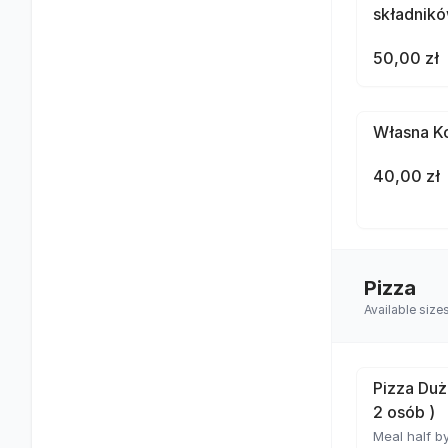
składnik
50,00 zł
Własna Ko
40,00 zł
Pizza
Available size
Pizza Duż
2 osób )
Meal half by