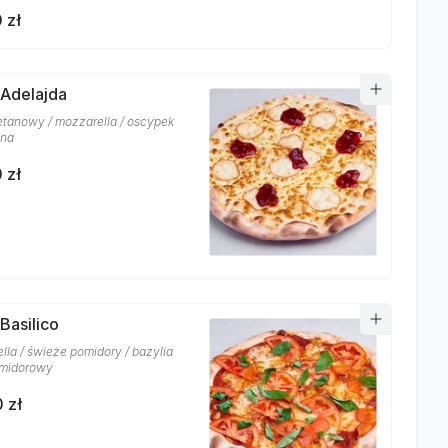
 zł
 Adelajda
etanowy / mozzarella / oscypek
ina
 zł
Basilico
lla / świeże pomidory / bazylia
omidorowy
 zł