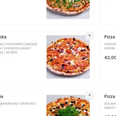
cka
Pizza
wy / mozzarella / papryka
mozzare
ne / czerwona cebula /
ananas
y / ser feta
42,00
ia
Pizza
s pomidorowy / oliwki mix /
sos pom
salami /