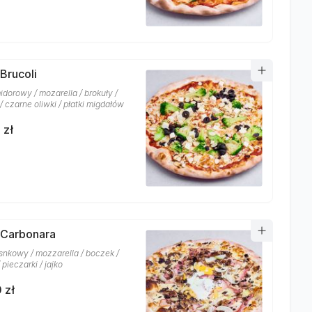
 Brucoli
idorowy / mozarella / brokuły /
 / czarne oliwki / płatki migdałów
 zł
 Carbonara
snkowy / mozzarella / boczek /
 pieczarki / jajko
 zł