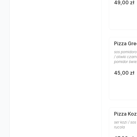
49,00 zł
Pizza Gre
sos pomidoro
/ oliwki czar
pomidor śwież
45,00 zł
Pizza Koz
ser kozi / so
rucola