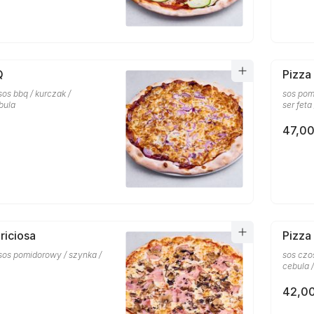
Q
Pizza
sos bbq / kurczak /
sos pom
bula
ser feta
47,00
riciosa
Pizza
 sos pomidorowy / szynka /
sos czo
cebula /
42,00