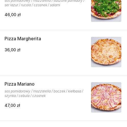
sos pomidorowy / mozzarella / suszone pomidory /
ser lazur / rucola / czosnek / salami
46,00 zł
Pizza Margherita
36,00 zł
Pizza Mariano
sos pomidorowy / mozzarella / boczek / kiełbasa /
szynka / cebula / czosnek
47,00 zł