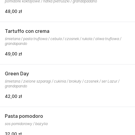
pomidorki koktajlowe / natka pietruszki / grandapadano
48,00 zł
Tartuffo con crema
śmietana / pasta truflowa / cebula / czosnek / rukola / oliwa truflowa /
grandapando
49,00 zł
Green Day
śmietana / zielone szparagi / cukinia / brokuły / czosnek / ser Lazur /
grandapando
42,00 zł
Pasta pomodoro
sos pomidorowy / bazylia
32,00 zł