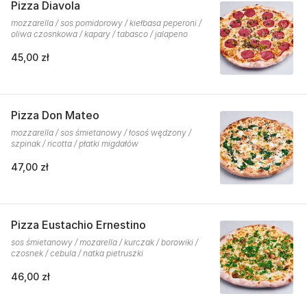
Pizza Diavola
mozzarella / sos pomidorowy / kiełbasa peperoni /
oliwa czosnkowa / kapary / tabasco / jalapeno
45,00 zł
Pizza Don Mateo
mozzarella / sos śmietanowy / łosoś wędzony /
szpinak / ricotta / płatki migdałów
47,00 zł
Pizza Eustachio Ernestino
sos śmietanowy / mozarella / kurczak / borowiki /
czosnek / cebula / natka pietruszki
46,00 zł