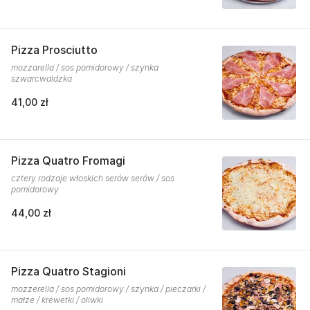
Pizza Prosciutto
mozzarella / sos pomidorowy / szynka
szwarcwaldzka
41,00 zł
Pizza Quatro Fromagi
cztery rodzaje włoskich serów serów / sos
pomidorowy
44,00 zł
Pizza Quatro Stagioni
mozzerella / sos pomidorowy / szynka / pieczarki /
małże / krewetki / oliwki