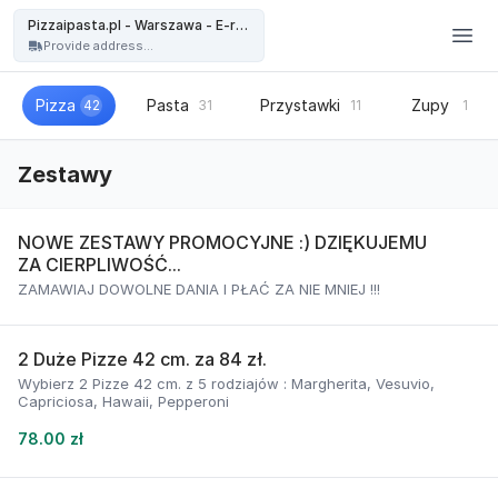
Pizzaipasta.pl - Warszawa - Pizzaipasta.pl - Warszawa - E-restauracja
Pizzaipasta.pl - Warszawa - E-restauracja
Provide address...
Pizza
Pasta
Przystawki
Zupy
42
31
11
1
Zestawy
NOWE ZESTAWY PROMOCYJNE :) DZIĘKUJEMU
ZA CIERPLIWOŚĆ...
ZAMAWIAJ DOWOLNE DANIA I PŁAĆ ZA NIE MNIEJ !!!
2 Duże Pizze 42 cm. za 84 zł.
Wybierz 2 Pizze 42 cm. z 5 rodziajów : Margherita, Vesuvio,
Capriciosa, Hawaii, Pepperoni
78.00 zł