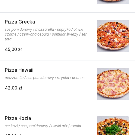
Pizza Grecka
sos pomidorowy / mozzarella / papryka / oliwki
czarne / czerwona cebula / pomidor świeży / ser
feta
45,00 zł
Pizza Hawaii
mozzarella / sos pomidorowy / szynka / ananas
42,00 zł
Pizza Kozia
ser kozi / sos pomidorowy / oliwki mix / rucola