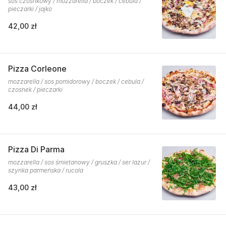
sos czosnkowy / mozzarella / boczek / cebula /
pieczarki / jajko
42,00 zł
Pizza Corleone
mozzarella / sos pomidorowy / boczek / cebula /
czosnek / pieczarki
44,00 zł
Pizza Di Parma
mozzarella / sos śmietanowy / gruszka / ser lazur /
szynka parmeńska / rucola
43,00 zł