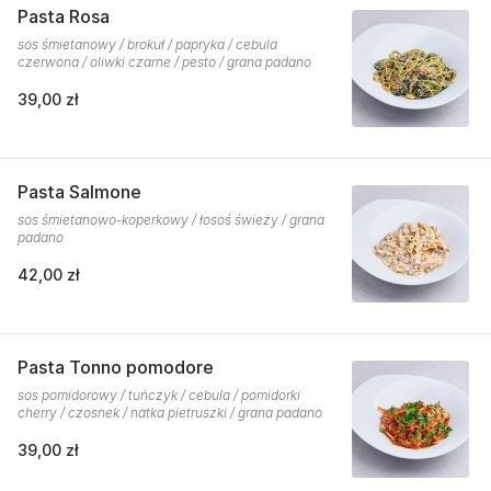
Pasta Rosa
sos śmietanowy / brokuł / papryka / cebula
czerwona / oliwki czarne / pesto / grana padano
39,00 zł
Pasta Salmone
sos śmietanowo-koperkowy / łosoś świeży / grana
padano
42,00 zł
Pasta Tonno pomodore
sos pomidorowy / tuńczyk / cebula / pomidorki
cherry / czosnek / natka pietruszki / grana padano
39,00 zł