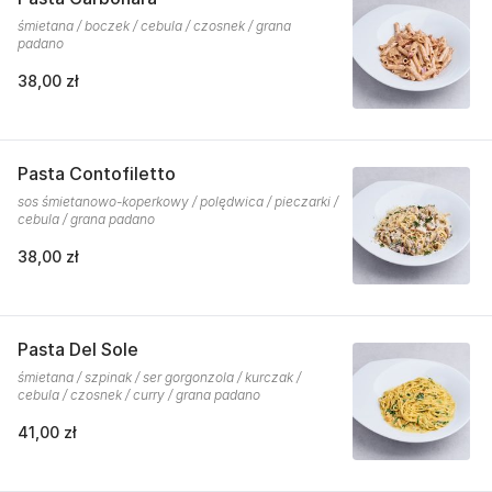
śmietana / boczek / cebula / czosnek / grana
padano
38,00 zł
Pasta Contofiletto
sos śmietanowo-koperkowy / polędwica / pieczarki /
cebula / grana padano
38,00 zł
Pasta Del Sole
śmietana / szpinak / ser gorgonzola / kurczak /
cebula / czosnek / curry / grana padano
41,00 zł