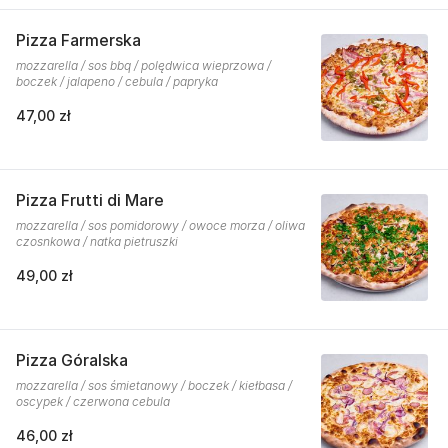
Pizza Farmerska
mozzarella / sos bbq / polędwica wieprzowa /
boczek / jalapeno / cebula / papryka
47,00 zł
Pizza Frutti di Mare
mozzarella / sos pomidorowy / owoce morza / oliwa
czosnkowa / natka pietruszki
49,00 zł
Pizza Góralska
mozzarella / sos śmietanowy / boczek / kiełbasa /
oscypek / czerwona cebula
46,00 zł