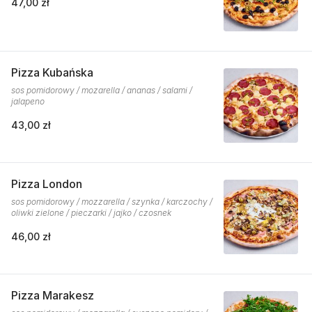
47,00 zł
Pizza Kubańska
sos pomidorowy / mozarella / ananas / salami /
jalapeno
43,00 zł
Pizza London
sos pomidorowy / mozzarella / szynka / karczochy /
oliwki zielone / pieczarki / jajko / czosnek
46,00 zł
Pizza Marakesz