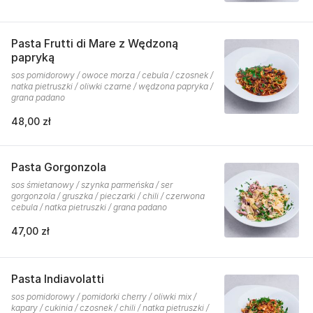
Pasta Frutti di Mare z Wędzoną
papryką
sos pomidorowy / owoce morza / cebula / czosnek /
natka pietruszki / oliwki czarne / wędzona papryka /
grana padano
48,00 zł
Pasta Gorgonzola
sos śmietanowy / szynka parmeńska / ser
gorgonzola / gruszka / pieczarki / chili / czerwona
cebula / natka pietruszki / grana padano
47,00 zł
Pasta Indiavolatti
sos pomidorowy / pomidorki cherry / oliwki mix /
kapary / cukinia / czosnek / chili / natka pietruszki /