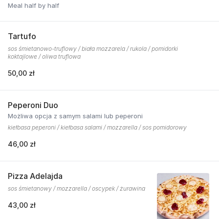
Meal half by half
Tartufo
sos śmietanowo-truflowy / biała mozzarela / rukola / pomidorki
koktajlowe / oliwa truflowa
50,00 zł
Peperoni Duo
Możliwa opcja z samym salami lub peperoni
kiełbasa peperoni / kiełbasa salami / mozzarella / sos pomidorowy
46,00 zł
Pizza Adelajda
sos śmietanowy / mozzarella / oscypek / żurawina
43,00 zł