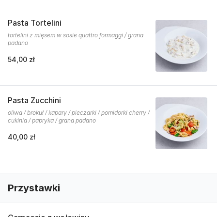
Pasta Tortelini
tortelini z mięsem w sosie quattro formaggi / grana
padano
54,00 zł
Pasta Zucchini
oliwa / brokuł / kapary / pieczarki / pomidorki cherry /
cukinia / papryka / grana padano
40,00 zł
Przystawki