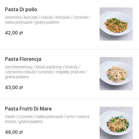
Pasta Di pollo
śmietana / kurczak / cebula / borowiki / czosnek /
natka pietruszki / grana padano
42,00 zł
Pasta Florencja
sos śmietanowy / łosoś wędzony / brokuły /
czerwona cebula / czosnek / migdały prażone /
grana padano
43,00 zł
Pasta Frutti Di Mare
masło / czosnek / natka pietruszki / wino / owoce
morza / grana padano
48,00 zł