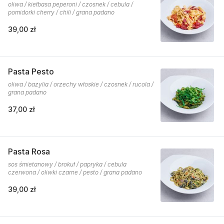
oliwa / kiełbasa peperoni / czosnek / cebula /
pomidorki cherry / chili / grana padano
39,00 zł
Pasta Pesto
oliwa / bazylia / orzechy włoskie / czosnek / rucola /
grana padano
37,00 zł
Pasta Rosa
sos śmietanowy / brokuł / papryka / cebula
czerwona / oliwki czarne / pesto / grana padano
39,00 zł