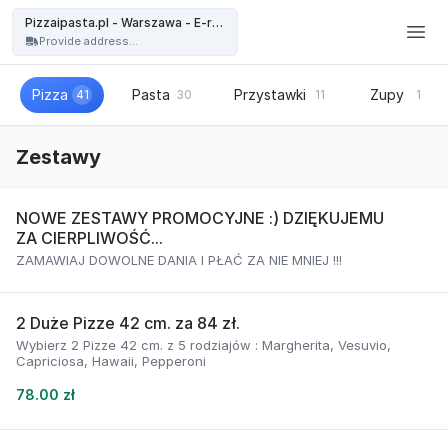
Pizzaipasta.pl - Warszawa - Pizzaipasta.pl - Warszawa - E-restauracja
Pizzaipasta.pl - Warszawa - E-restauracja
Provide address...
Pizza
Pasta
Przystawki
Zupy
41
30
11
1
Zestawy
NOWE ZESTAWY PROMOCYJNE :) DZIĘKUJEMU
ZA CIERPLIWOŚĆ...
ZAMAWIAJ DOWOLNE DANIA I PŁAĆ ZA NIE MNIEJ !!!
2 Duże Pizze 42 cm. za 84 zł.
Wybierz 2 Pizze 42 cm. z 5 rodziajów : Margherita, Vesuvio,
Capriciosa, Hawaii, Pepperoni
78.00 zł