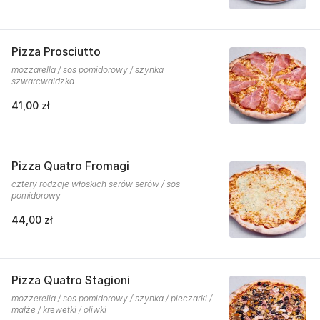
Pizza Prosciutto
mozzarella / sos pomidorowy / szynka
szwarcwaldzka
41,00 zł
Pizza Quatro Fromagi
cztery rodzaje włoskich serów serów / sos
pomidorowy
44,00 zł
Pizza Quatro Stagioni
mozzerella / sos pomidorowy / szynka / pieczarki /
małże / krewetki / oliwki