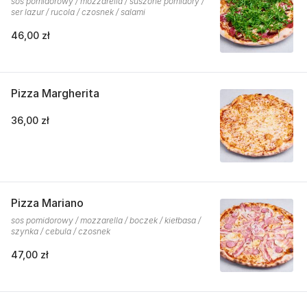
sos pomidorowy / mozzarella / suszone pomidory /
ser lazur / rucola / czosnek / salami
46,00 zł
Pizza Margherita
36,00 zł
Pizza Mariano
sos pomidorowy / mozzarella / boczek / kiełbasa /
szynka / cebula / czosnek
47,00 zł