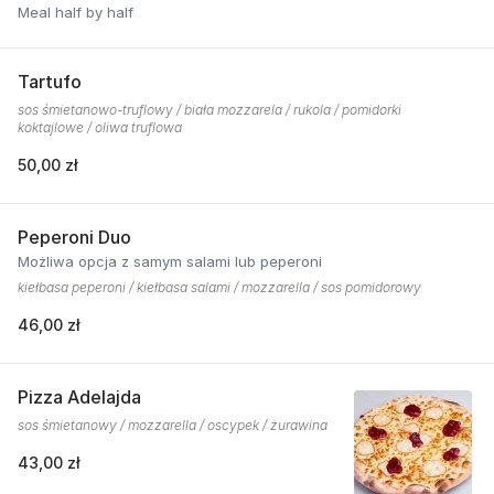
Meal half by half
Tartufo
sos śmietanowo-truflowy / biała mozzarela / rukola / pomidorki
koktajlowe / oliwa truflowa
50,00 zł
Peperoni Duo
Możliwa opcja z samym salami lub peperoni
kiełbasa peperoni / kiełbasa salami / mozzarella / sos pomidorowy
46,00 zł
Pizza Adelajda
sos śmietanowy / mozzarella / oscypek / żurawina
43,00 zł