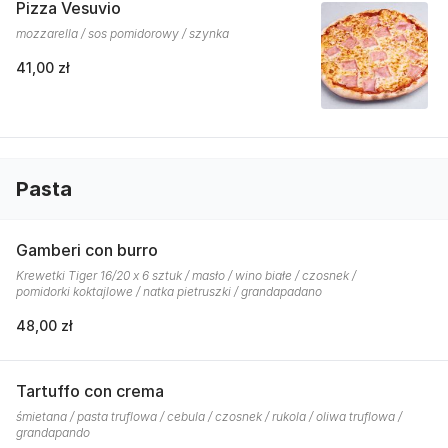
Pizza Vesuvio
mozzarella / sos pomidorowy / szynka
41,00 zł
Pasta
Gamberi con burro
Krewetki Tiger 16/20 x 6 sztuk / masło / wino białe / czosnek /
pomidorki koktajlowe / natka pietruszki / grandapadano
48,00 zł
Tartuffo con crema
śmietana / pasta truflowa / cebula / czosnek / rukola / oliwa truflowa /
grandapando