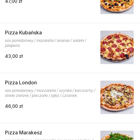
47,00 zł
Pizza Kubańska
sos pomidorowy / mozarella / ananas / salami /
jalapeno
43,00 zł
Pizza London
sos pomidorowy / mozzarella / szynka / karczochy /
oliwki zielone / pieczarki / jajko / czosnek
46,00 zł
Pizza Marakesz