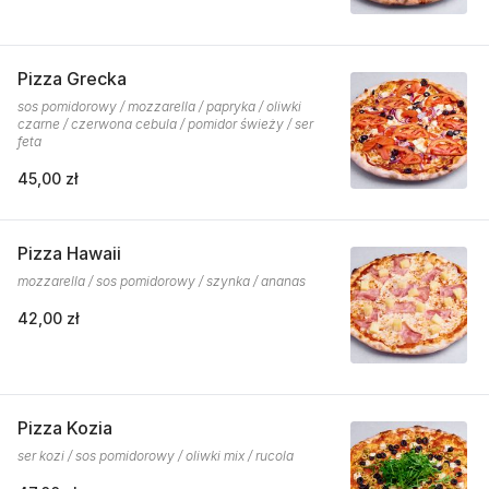
Pizza Grecka
sos pomidorowy / mozzarella / papryka / oliwki
czarne / czerwona cebula / pomidor świeży / ser
feta
45,00 zł
Pizza Hawaii
mozzarella / sos pomidorowy / szynka / ananas
42,00 zł
Pizza Kozia
ser kozi / sos pomidorowy / oliwki mix / rucola