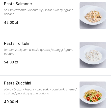
Pasta Salmone
sos śmietanowo-koperkowy / łosoś świeży / grana
padano
42,00 zł
Pasta Tortelini
tortelini z mięsem w sosie quattro formaggi / grana
padano
54,00 zł
Pasta Zucchini
oliwa / brokuł / kapary / pieczarki / pomidorki cherry /
cukinia / papryka / grana padano
40,00 zł