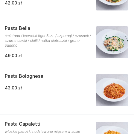
42,00 zł
Pasta Bella
śmietana / krewetki tiger 6szt. / szparagi / czosnek /
czarne oliwki / chilli / natka pietruszki / grana
padano
49,00 zł
Pasta Bolognese
43,00 zł
Pasta Capaletti
włoskie pierożki nadziewane mięsem w sosie