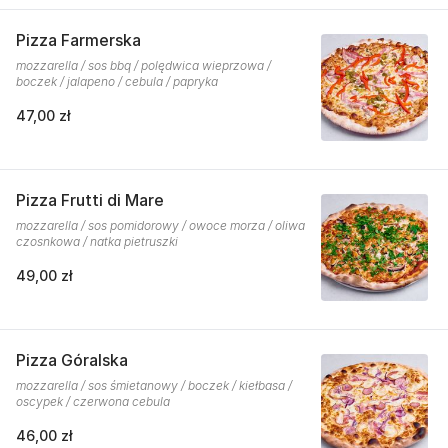
Pizza Farmerska
mozzarella / sos bbq / polędwica wieprzowa /
boczek / jalapeno / cebula / papryka
47,00 zł
Pizza Frutti di Mare
mozzarella / sos pomidorowy / owoce morza / oliwa
czosnkowa / natka pietruszki
49,00 zł
Pizza Góralska
mozzarella / sos śmietanowy / boczek / kiełbasa /
oscypek / czerwona cebula
46,00 zł