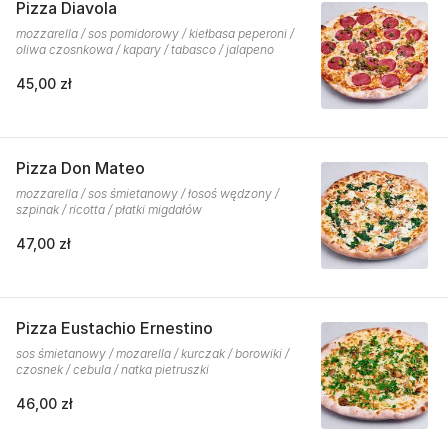
Pizza Diavola
mozzarella / sos pomidorowy / kiełbasa peperoni /
oliwa czosnkowa / kapary / tabasco / jalapeno
45,00 zł
Pizza Don Mateo
mozzarella / sos śmietanowy / łosoś wędzony /
szpinak / ricotta / płatki migdałów
47,00 zł
Pizza Eustachio Ernestino
sos śmietanowy / mozarella / kurczak / borowiki /
czosnek / cebula / natka pietruszki
46,00 zł