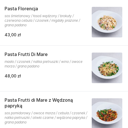
Pasta Florencja
sos śmietanowy / łosoś wędzony / brokuły /
czerwona cebula / czosnek / migdały prażone /
grana padano
43,00 zł
Pasta Frutti Di Mare
masło / czosnek / natka pietruszki / wino / owoce
morza / grana padano
48,00 zł
Pasta Frutti di Mare z Wędzoną
papryką
sos pomidorowy / owoce morza / cebula / czosnek /
natka pietruszki / oliwki czarne / wędzona papryka /
grana padano