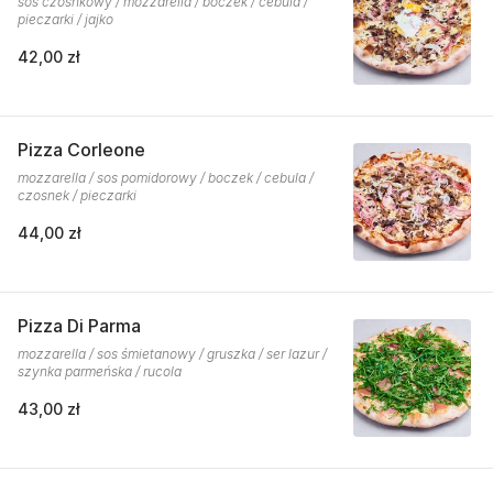
sos czosnkowy / mozzarella / boczek / cebula /
pieczarki / jajko
42,00 zł
Pizza Corleone
mozzarella / sos pomidorowy / boczek / cebula /
czosnek / pieczarki
44,00 zł
Pizza Di Parma
mozzarella / sos śmietanowy / gruszka / ser lazur /
szynka parmeńska / rucola
43,00 zł