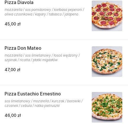
Pizza Diavola
mozzarella / sos pomidorowy / kiełbasa peperoni /
oliwa czosnkowa / kapary / tabasco / jalapeno
45,00 zł
Pizza Don Mateo
mozzarella / sos śmietanowy / łosoś wędzony /
szpinak / ricotta / płatki migdałów
47,00 zł
Pizza Eustachio Ernestino
sos śmietanowy / mozarella / kurczak / borowiki /
czosnek / cebula / natka pietruszki
46,00 zł