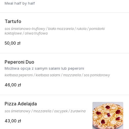
Meal half by half
Tartufo
sos śmietanowo-truflowy / biała mozzarela / rukola / pomidorki
koktajlowe / oliwa truflowa
50,00 zł
Peperoni Duo
Możliwa opcja z samym salami lub peperoni
kiełbasa peperoni / kiełbasa salami / mozzarella / sos pomidorowy
46,00 zł
Pizza Adelajda
sos śmietanowy / mozzarella / oscypek / żurawina
43,00 zł