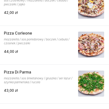
sos czosnkowy / mozzarella / boczek / cebula /
pieczarki / jajko
42,00 zł
Pizza Corleone
mozzarella / sos pomidorowy / boczek / cebula /
czosnek / pieczarki
44,00 zł
Pizza Di Parma
mozzarella / sos śmietanowy / gruszka / ser lazur /
szynka parmeńska / rucola
43,00 zł