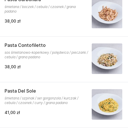
śmietana / boczek / cebula / czosnek / grana
padano
38,00 zł
Pasta Contofiletto
sos śmietanowo-koperkowy / polędwica / pieczarki /
cebula / grana padano
38,00 zł
Pasta Del Sole
śmietana / szpinak / ser gorgonzola / kurczak /
cebula / czosnek / curry / grana padano
41,00 zł