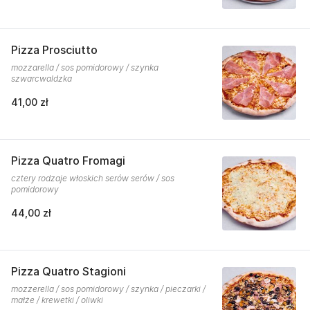
Pizza Prosciutto
mozzarella / sos pomidorowy / szynka
szwarcwaldzka
41,00 zł
Pizza Quatro Fromagi
cztery rodzaje włoskich serów serów / sos
pomidorowy
44,00 zł
Pizza Quatro Stagioni
mozzerella / sos pomidorowy / szynka / pieczarki /
małże / krewetki / oliwki