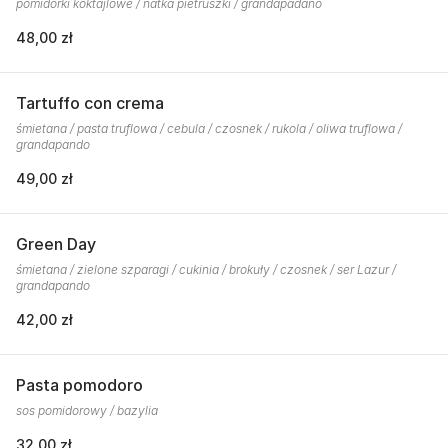
pomidorki koktajlowe / natka pietruszki / grandapadano
48,00 zł
Tartuffo con crema
śmietana / pasta truflowa / cebula / czosnek / rukola / oliwa truflowa /
grandapando
49,00 zł
Green Day
śmietana / zielone szparagi / cukinia / brokuły / czosnek / ser Lazur /
grandapando
42,00 zł
Pasta pomodoro
sos pomidorowy / bazylia
32,00 zł