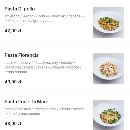
Pasta Di pollo
śmietana / kurczak / cebula / borowiki / czosnek /
natka pietruszki / grana padano
42,00 zł
Pasta Florencja
sos śmietanowy / łosoś wędzony / brokuły /
czerwona cebula / czosnek / migdały prażone /
grana padano
43,00 zł
Pasta Frutti Di Mare
masło / czosnek / natka pietruszki / wino / owoce
morza / grana padano
48,00 zł