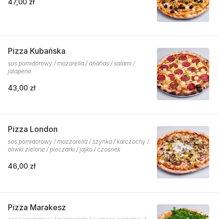
47,00 zł
Pizza Kubańska
sos pomidorowy / mozarella / ananas / salami /
jalapeno
43,00 zł
Pizza London
sos pomidorowy / mozzarella / szynka / karczochy /
oliwki zielone / pieczarki / jajko / czosnek
46,00 zł
Pizza Marakesz