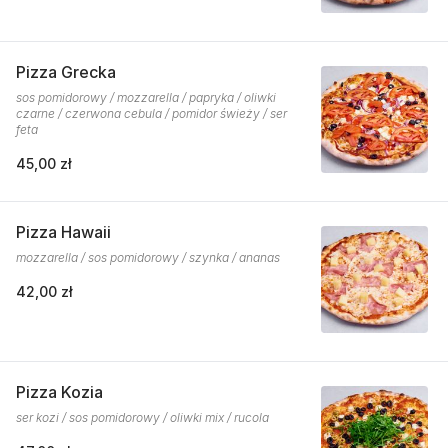
Pizza Grecka
sos pomidorowy / mozzarella / papryka / oliwki
czarne / czerwona cebula / pomidor świeży / ser
feta
45,00 zł
Pizza Hawaii
mozzarella / sos pomidorowy / szynka / ananas
42,00 zł
Pizza Kozia
ser kozi / sos pomidorowy / oliwki mix / rucola