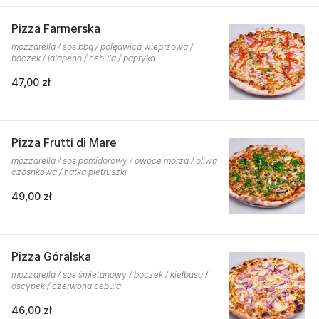
Pizza Farmerska
mozzarella / sos bbq / polędwica wieprzowa /
boczek / jalapeno / cebula / papryka
47,00 zł
Pizza Frutti di Mare
mozzarella / sos pomidorowy / owoce morza / oliwa
czosnkowa / natka pietruszki
49,00 zł
Pizza Góralska
mozzarella / sos śmietanowy / boczek / kiełbasa /
oscypek / czerwona cebula
46,00 zł