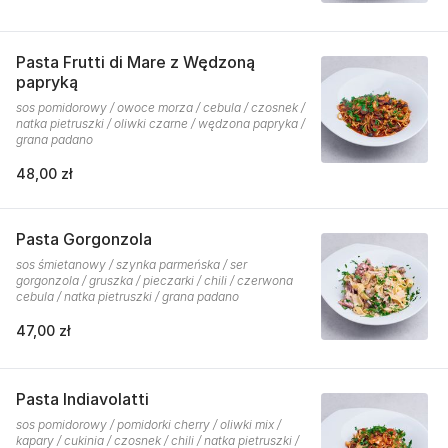
Pasta Frutti di Mare z Wędzoną
papryką
sos pomidorowy / owoce morza / cebula / czosnek /
natka pietruszki / oliwki czarne / wędzona papryka /
grana padano
48,00 zł
Pasta Gorgonzola
sos śmietanowy / szynka parmeńska / ser
gorgonzola / gruszka / pieczarki / chili / czerwona
cebula / natka pietruszki / grana padano
47,00 zł
Pasta Indiavolatti
sos pomidorowy / pomidorki cherry / oliwki mix /
kapary / cukinia / czosnek / chili / natka pietruszki /