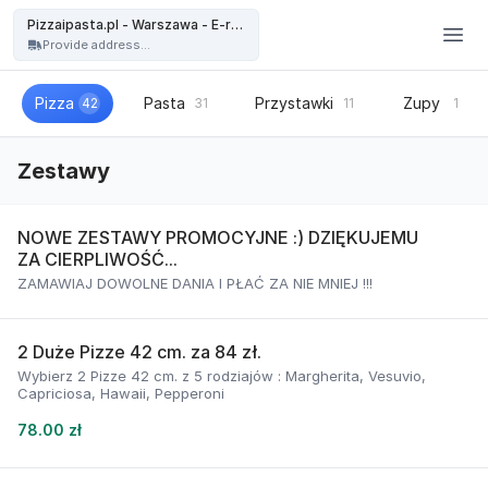
Pizzaipasta.pl - Warszawa - Pizzaipasta.pl - Warszawa - E-restauracja
Pizzaipasta.pl - Warszawa - E-restauracja
Provide address...
Pizza
Pasta
Przystawki
Zupy
42
31
11
1
Zestawy
NOWE ZESTAWY PROMOCYJNE :) DZIĘKUJEMU
ZA CIERPLIWOŚĆ...
ZAMAWIAJ DOWOLNE DANIA I PŁAĆ ZA NIE MNIEJ !!!
2 Duże Pizze 42 cm. za 84 zł.
Wybierz 2 Pizze 42 cm. z 5 rodziajów : Margherita, Vesuvio,
Capriciosa, Hawaii, Pepperoni
78.00 zł