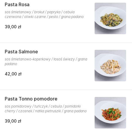
Pasta Rosa
sos śmietanowy / brokuł / papryka / cebula
czerwona / oliwki czarne / pesto / grana padano
39,00 zł
Pasta Salmone
sos śmietanowo-koperkowy / łosoś świeży / grana
padano
42,00 zł
Pasta Tonno pomodore
sos pomidorowy / tuńczyk / cebula / pomidorki
cherry / czosnek / natka pietruszki / grana padano
39,00 zł