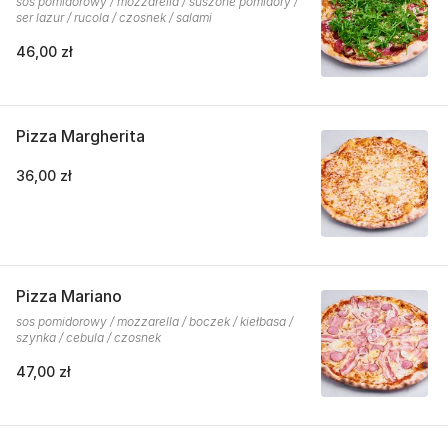
sos pomidorowy / mozzarella / suszone pomidory /
ser lazur / rucola / czosnek / salami
46,00 zł
Pizza Margherita
36,00 zł
Pizza Mariano
sos pomidorowy / mozzarella / boczek / kiełbasa /
szynka / cebula / czosnek
47,00 zł