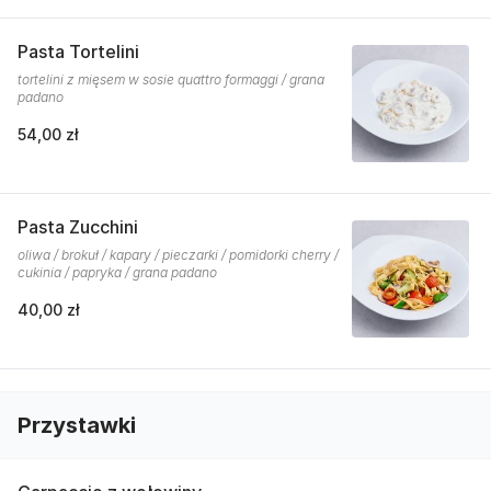
Pasta Tortelini
tortelini z mięsem w sosie quattro formaggi / grana
padano
54,00 zł
Pasta Zucchini
oliwa / brokuł / kapary / pieczarki / pomidorki cherry /
cukinia / papryka / grana padano
40,00 zł
Przystawki