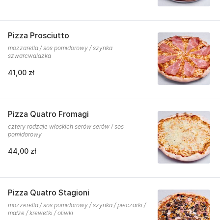
Pizza Prosciutto
mozzarella / sos pomidorowy / szynka
szwarcwaldzka
41,00 zł
Pizza Quatro Fromagi
cztery rodzaje włoskich serów serów / sos
pomidorowy
44,00 zł
Pizza Quatro Stagioni
mozzerella / sos pomidorowy / szynka / pieczarki /
małże / krewetki / oliwki