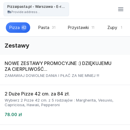
Pizzaipasta.pl - Warszawa - Pizzaipasta.pl - Warszawa - E-restauracja
Pizzaipasta.pl - Warszawa - E-restauracja
Provide address...
Pizza
Pasta
Przystawki
Zupy
42
31
11
1
Zestawy
NOWE ZESTAWY PROMOCYJNE :) DZIĘKUJEMU
ZA CIERPLIWOŚĆ...
ZAMAWIAJ DOWOLNE DANIA I PŁAĆ ZA NIE MNIEJ !!!
2 Duże Pizze 42 cm. za 84 zł.
Wybierz 2 Pizze 42 cm. z 5 rodziajów : Margherita, Vesuvio,
Capriciosa, Hawaii, Pepperoni
78.00 zł