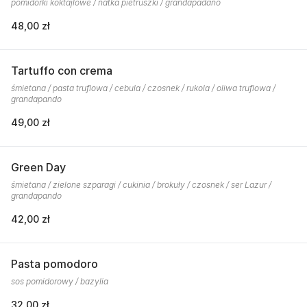
pomidorki koktajlowe / natka pietruszki / grandapadano
48,00 zł
Tartuffo con crema
śmietana / pasta truflowa / cebula / czosnek / rukola / oliwa truflowa /
grandapando
49,00 zł
Green Day
śmietana / zielone szparagi / cukinia / brokuły / czosnek / ser Lazur /
grandapando
42,00 zł
Pasta pomodoro
sos pomidorowy / bazylia
32,00 zł