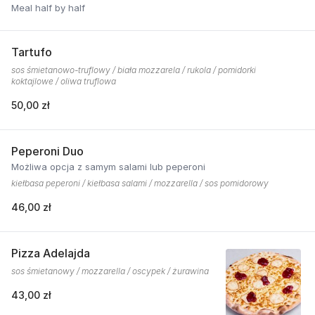
Meal half by half
Tartufo
sos śmietanowo-truflowy / biała mozzarela / rukola / pomidorki
koktajlowe / oliwa truflowa
50,00 zł
Peperoni Duo
Możliwa opcja z samym salami lub peperoni
kiełbasa peperoni / kiełbasa salami / mozzarella / sos pomidorowy
46,00 zł
Pizza Adelajda
sos śmietanowy / mozzarella / oscypek / żurawina
43,00 zł