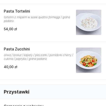
Pasta Tortelini
tortelini z mięsem w sosie quattro formaggi / grana
padano
54,00 zł
Pasta Zucchini
oliwa / brokuł / kapary / pieczarki / pomidorki cherry /
cukinia / papryka / grana padano
40,00 zł
Przystawki