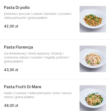
Pasta Di pollo
śmietana / kurczak / cebula / borowiki / czosnek /
natka pietruszki / grana padano
42,00 zł
Pasta Florencja
sos śmietanowy / łosoś wędzony / brokuły /
czerwona cebula / czosnek / migdały prażone /
grana padano
43,00 zł
Pasta Frutti Di Mare
masło / czosnek / natka pietruszki / wino / owoce
morza / grana padano
48,00 zł