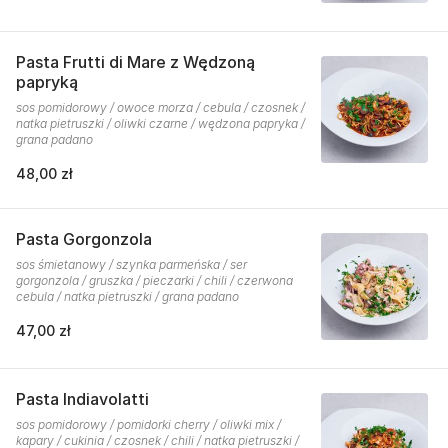
Pasta Frutti di Mare z Wędzoną
papryką
sos pomidorowy / owoce morza / cebula / czosnek /
natka pietruszki / oliwki czarne / wędzona papryka /
grana padano
48,00 zł
Pasta Gorgonzola
sos śmietanowy / szynka parmeńska / ser
gorgonzola / gruszka / pieczarki / chili / czerwona
cebula / natka pietruszki / grana padano
47,00 zł
Pasta Indiavolatti
sos pomidorowy / pomidorki cherry / oliwki mix /
kapary / cukinia / czosnek / chili / natka pietruszki /