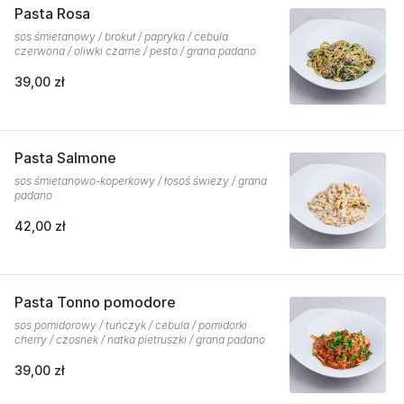
Pasta Rosa
sos śmietanowy / brokuł / papryka / cebula
czerwona / oliwki czarne / pesto / grana padano
39,00 zł
Pasta Salmone
sos śmietanowo-koperkowy / łosoś świeży / grana
padano
42,00 zł
Pasta Tonno pomodore
sos pomidorowy / tuńczyk / cebula / pomidorki
cherry / czosnek / natka pietruszki / grana padano
39,00 zł