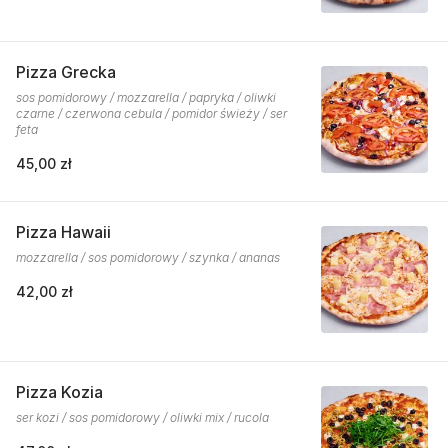
Pizza Grecka
sos pomidorowy / mozzarella / papryka / oliwki
czarne / czerwona cebula / pomidor świeży / ser
feta
45,00 zł
Pizza Hawaii
mozzarella / sos pomidorowy / szynka / ananas
42,00 zł
Pizza Kozia
ser kozi / sos pomidorowy / oliwki mix / rucola