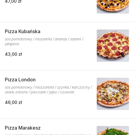
47,00 zł
Pizza Kubańska
sos pomidorowy / mozarella / ananas / salami /
jalapeno
43,00 zł
Pizza London
sos pomidorowy / mozzarella / szynka / karczochy /
oliwki zielone / pieczarki / jajko / czosnek
46,00 zł
Pizza Marakesz