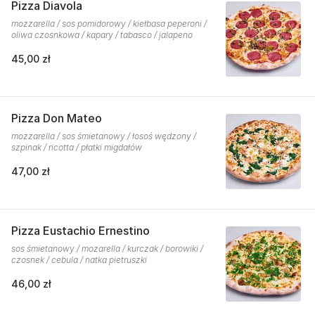
Pizza Diavola
mozzarella / sos pomidorowy / kiełbasa peperoni /
oliwa czosnkowa / kapary / tabasco / jalapeno
45,00 zł
Pizza Don Mateo
mozzarella / sos śmietanowy / łosoś wędzony /
szpinak / ricotta / płatki migdałów
47,00 zł
Pizza Eustachio Ernestino
sos śmietanowy / mozarella / kurczak / borowiki /
czosnek / cebula / natka pietruszki
46,00 zł