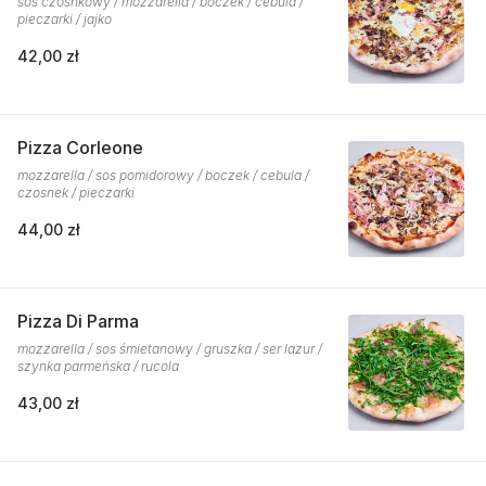
sos czosnkowy / mozzarella / boczek / cebula /
pieczarki / jajko
42,00 zł
Pizza Corleone
mozzarella / sos pomidorowy / boczek / cebula /
czosnek / pieczarki
44,00 zł
Pizza Di Parma
mozzarella / sos śmietanowy / gruszka / ser lazur /
szynka parmeńska / rucola
43,00 zł