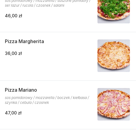
sos pomidorowy / mozzarella / suszone pomidory /
ser lazur / rucola / czosnek / salami
46,00 zł
Pizza Margherita
36,00 zł
Pizza Mariano
sos pomidorowy / mozzarella / boczek / kiełbasa /
szynka / cebula / czosnek
47,00 zł