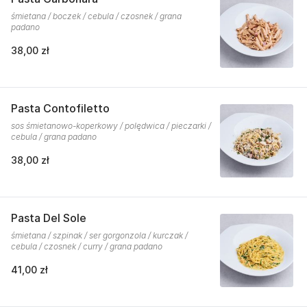
śmietana / boczek / cebula / czosnek / grana
padano
38,00 zł
Pasta Contofiletto
sos śmietanowo-koperkowy / polędwica / pieczarki /
cebula / grana padano
38,00 zł
Pasta Del Sole
śmietana / szpinak / ser gorgonzola / kurczak /
cebula / czosnek / curry / grana padano
41,00 zł