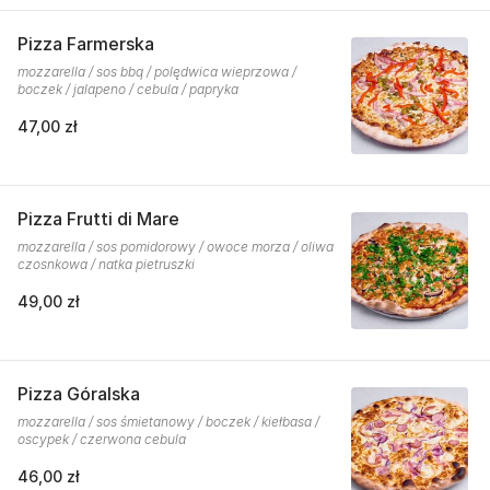
Pizza Farmerska
mozzarella / sos bbq / polędwica wieprzowa /
boczek / jalapeno / cebula / papryka
47,00 zł
Pizza Frutti di Mare
mozzarella / sos pomidorowy / owoce morza / oliwa
czosnkowa / natka pietruszki
49,00 zł
Pizza Góralska
mozzarella / sos śmietanowy / boczek / kiełbasa /
oscypek / czerwona cebula
46,00 zł