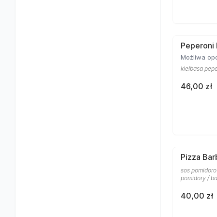
Peperoni
Możliwa opc
kiełbasa pepe
46,00 zł
Pizza Ba
sos pomidoro
pomidory / ba
40,00 zł