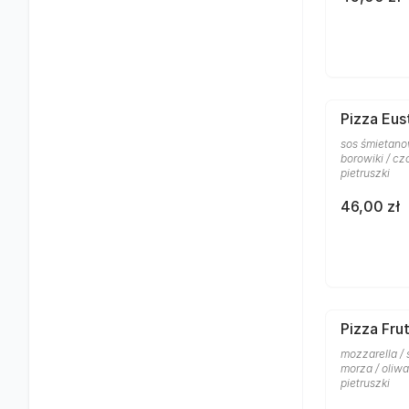
Pizza Eus
sos śmietanow
borowiki / cz
pietruszki
46,00 zł
Pizza Frut
mozzarella /
morza / oliw
pietruszki