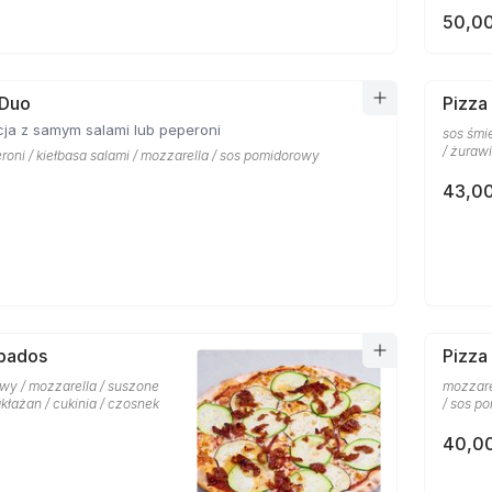
50,00
 Duo
Pizza
ja z samym salami lub peperoni
sos śmi
/ żuraw
roni / kiełbasa salami / mozzarella / sos pomidorowy
43,00
rbados
Pizza 
wy / mozzarella / suszone
mozzare
kłażan / cukinia / czosnek
/ sos p
40,00