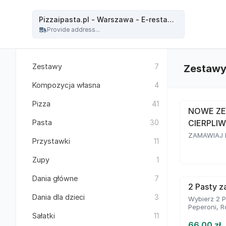
Pizzaipasta.pl - Warszawa - Pizzaipasta.pl - Warszawa - E-restauracja
Pizzaipasta.pl - Warszawa - E-restauracja
Provide address...
Zestawy
7
Zestaw
Kompozycja własna
4
Pizza
41
NOWE ZE
Pasta
30
CIERPLIW
ZAMAWIAJ D
Przystawki
11
Zupy
1
Dania główne
7
2 Pasty za
Dania dla dzieci
3
Wybierz 2 P
Peperoni, R
Sałatki
11
66.00 zł