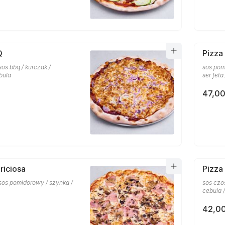
Q
Pizza
sos bbq / kurczak /
sos pom
bula
ser feta
47,00
riciosa
Pizza
 sos pomidorowy / szynka /
sos czo
cebula /
42,00