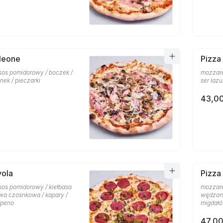
leone
Pizza
 sos pomidorowy / boczek /
mozzare
nek / pieczarki
ser lazu
43,00
vola
Pizza
sos pomidorowy / kiełbasa
mozzare
iwa czosnkowa / kapary /
wędzony 
apeno
migdał
47,00