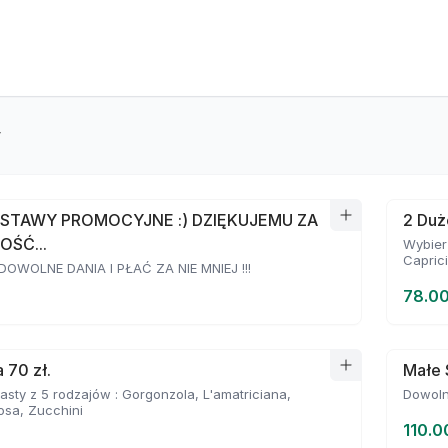
y
STAWY PROMOCYJNE :) DZIĘKUJEMU ZA
2 Duż
OŚĆ...
Wybierz
Capric
OWOLNE DANIA I PŁAĆ ZA NIE MNIEJ !!!
78.00
 70 zł.
Małe 
asty z 5 rodzajów : Gorgonzola, L'amatriciana,
Dowoln
osa, Zucchini
110.0