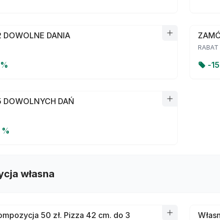
 DOWOLNE DANIA
ZAMÓ
RABAT
 %
-
1
5 DOWOLNYCH DAŃ
0 %
cja własna
mpozycja 50 zł. Pizza 42 cm. do 3
Własn