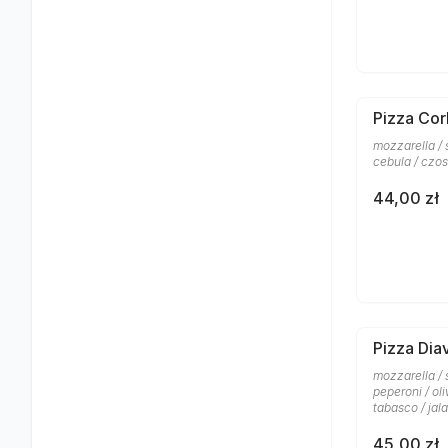
Pizza Cor
mozzarella /
cebula / czos
44,00 zł
Pizza Dia
mozzarella / 
peperoni / ol
tabasco / jal
45,00 zł