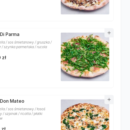
 Di Parma
lla / sos śmietanowy / gruszka /
r / szynka parmeńska / rucola
 zł
 Don Mateo
lla / sos śmietanowy / łosoś
/ szpinak / ricotta / płatki
ów
 zł