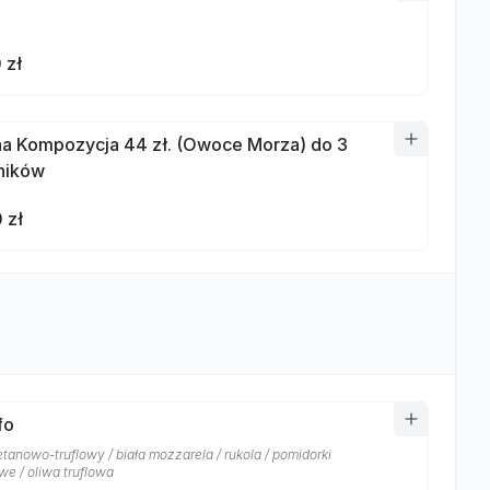
 zł
a Kompozycja 44 zł. (Owoce Morza) do 3
ników
 zł
fo
tanowo-truflowy / biała mozzarela / rukola / pomidorki
we / oliwa truflowa