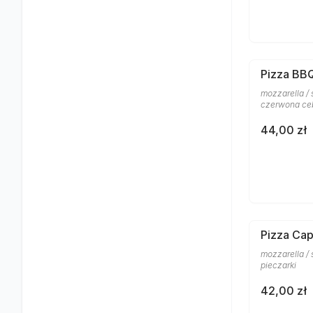
Pizza BB
mozzarella / 
czerwona ce
44,00 zł
Pizza Cap
mozzarella /
pieczarki
42,00 zł