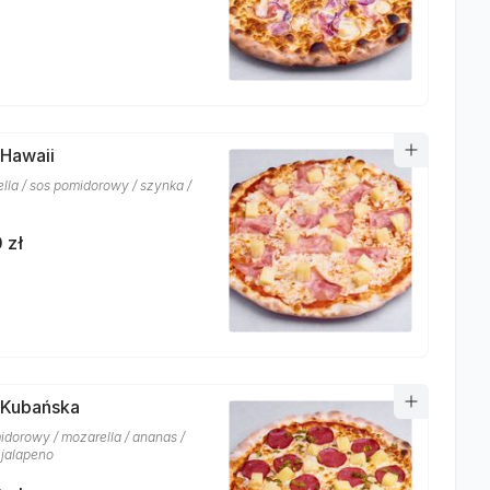
 Hawaii
lla / sos pomidorowy / szynka /
 zł
 Kubańska
idorowy / mozarella / ananas /
 jalapeno