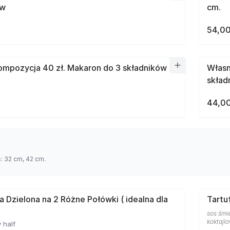
ów
cm.
54,00
mpozycja 40 zł. Makaron do 3 składników
Własn
skład
44,00
s: 32 cm, 42 cm.
a Dzielona na 2 Różne Połówki ( idealna dla
Tartu
sos śmie
koktajlo
 half