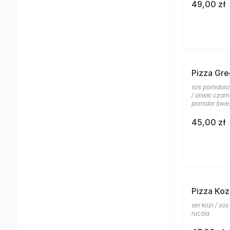
49,00 zł
Pizza Gre
sos pomidoro
/ oliwki czar
pomidor śwież
45,00 zł
Pizza Koz
ser kozi / so
rucola