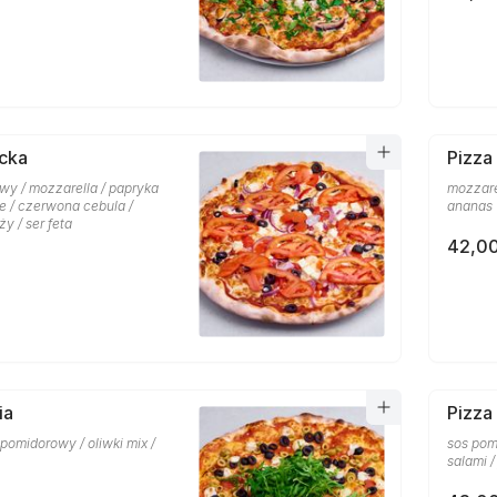
cka
Pizza
wy / mozzarella / papryka
mozzare
ne / czerwona cebula /
ananas
y / ser feta
42,00
ia
Pizza
s pomidorowy / oliwki mix /
sos pom
salami /