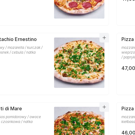
tachio Ernestino
Pizza
y / mozarella / kurczak /
mozzare
osnek / cebula / natka
wieprzo
/ papry
47,00
ti di Mare
Pizza
 sos pomidorowy / owoce
mozzare
a czosnkowa / natka
kiełbas
46,00