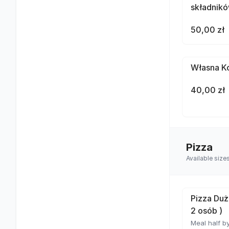
składnik
50,00 zł
Własna Ko
40,00 zł
Pizza
Available size
Pizza Duż
2 osób )
Meal half by