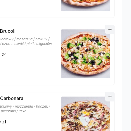
 Brucoli
idorowy / mozarella / brokuły /
 / czarne oliwki / płatki migdałów
 zł
 Carbonara
snkowy / mozzarella / boczek /
 pieczarki / jajko
 zł