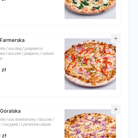
 Farmerska
lla / sos bbq / polędwica
wa / boczek / jalapeno / cebula
ka
 zł
 Góralska
lla / sos śmietanowy / boczek /
a / oscypek / czerwona cebula
 zł