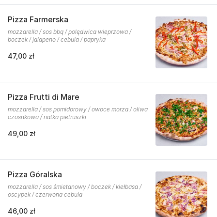
Pizza Farmerska
mozzarella / sos bbq / polędwica wieprzowa /
boczek / jalapeno / cebula / papryka
47,00 zł
Pizza Frutti di Mare
mozzarella / sos pomidorowy / owoce morza / oliwa
czosnkowa / natka pietruszki
49,00 zł
Pizza Góralska
mozzarella / sos śmietanowy / boczek / kiełbasa /
oscypek / czerwona cebula
46,00 zł