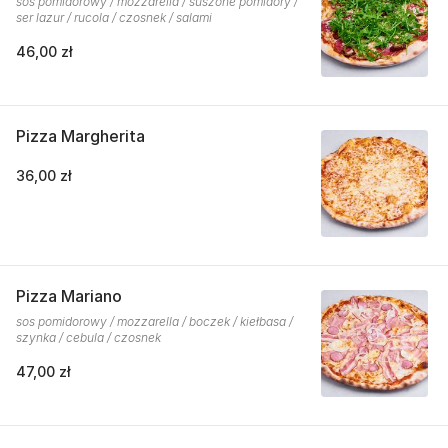
sos pomidorowy / mozzarella / suszone pomidory /
ser lazur / rucola / czosnek / salami
46,00 zł
Pizza Margherita
36,00 zł
Pizza Mariano
sos pomidorowy / mozzarella / boczek / kiełbasa /
szynka / cebula / czosnek
47,00 zł