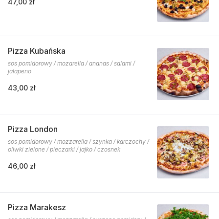
47,00 zł
Pizza Kubańska
sos pomidorowy / mozarella / ananas / salami /
jalapeno
43,00 zł
Pizza London
sos pomidorowy / mozzarella / szynka / karczochy /
oliwki zielone / pieczarki / jajko / czosnek
46,00 zł
Pizza Marakesz