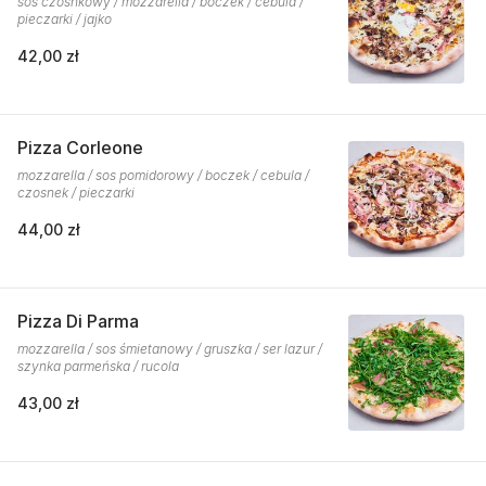
sos czosnkowy / mozzarella / boczek / cebula /
pieczarki / jajko
42,00 zł
Pizza Corleone
mozzarella / sos pomidorowy / boczek / cebula /
czosnek / pieczarki
44,00 zł
Pizza Di Parma
mozzarella / sos śmietanowy / gruszka / ser lazur /
szynka parmeńska / rucola
43,00 zł