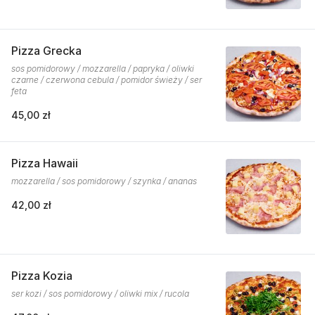
Pizza Grecka
sos pomidorowy / mozzarella / papryka / oliwki
czarne / czerwona cebula / pomidor świeży / ser
feta
45,00 zł
Pizza Hawaii
mozzarella / sos pomidorowy / szynka / ananas
42,00 zł
Pizza Kozia
ser kozi / sos pomidorowy / oliwki mix / rucola