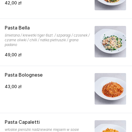
42,00 zł
Pasta Bella
śmietana / krewetki tiger 6szt. / szparagi / czosnek /
czarne oliwki / chilli / natka pietruszki / grana
padano
49,00 zł
Pasta Bolognese
43,00 zł
Pasta Capaletti
włoskie pierożki nadziewane mięsem w sosie