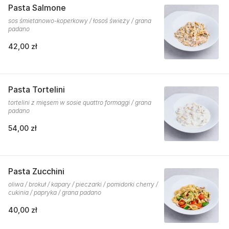
Pasta Salmone
sos śmietanowo-koperkowy / łosoś świeży / grana
padano
42,00 zł
Pasta Tortelini
tortelini z mięsem w sosie quattro formaggi / grana
padano
54,00 zł
Pasta Zucchini
oliwa / brokuł / kapary / pieczarki / pomidorki cherry /
cukinia / papryka / grana padano
40,00 zł