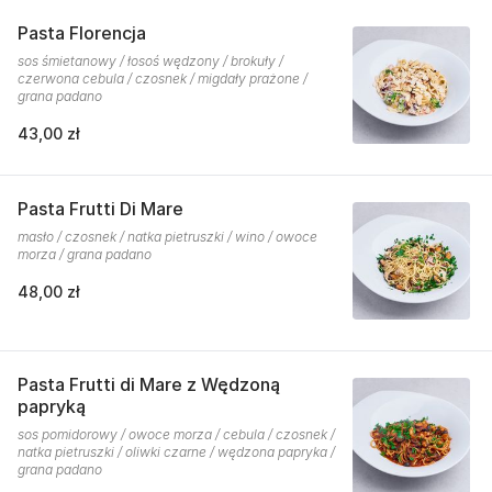
Pasta Florencja
sos śmietanowy / łosoś wędzony / brokuły /
czerwona cebula / czosnek / migdały prażone /
grana padano
43,00 zł
Pasta Frutti Di Mare
masło / czosnek / natka pietruszki / wino / owoce
morza / grana padano
48,00 zł
Pasta Frutti di Mare z Wędzoną
papryką
sos pomidorowy / owoce morza / cebula / czosnek /
natka pietruszki / oliwki czarne / wędzona papryka /
grana padano