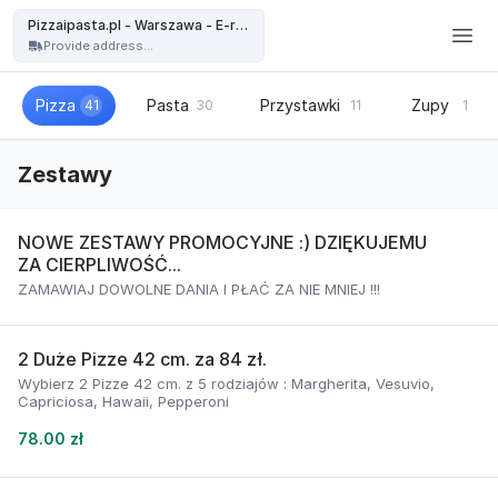
Pizzaipasta.pl - Warszawa - Pizzaipasta.pl - Warszawa - E-restauracja
Pizzaipasta.pl - Warszawa - E-restauracja
Provide address...
Pizza
Pasta
Przystawki
Zupy
41
30
11
1
Zestawy
NOWE ZESTAWY PROMOCYJNE :) DZIĘKUJEMU
ZA CIERPLIWOŚĆ...
ZAMAWIAJ DOWOLNE DANIA I PŁAĆ ZA NIE MNIEJ !!!
2 Duże Pizze 42 cm. za 84 zł.
Wybierz 2 Pizze 42 cm. z 5 rodziajów : Margherita, Vesuvio,
Capriciosa, Hawaii, Pepperoni
78.00 zł