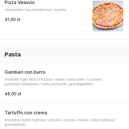
Pizza Vesuvio
mozzarella / sos pomidorowy / szynka
41,00 zł
Pasta
Gamberi con burro
Krewetki Tiger 16/20 x 6 sztuk / masło / wino białe / czosnek /
pomidorki koktajlowe / natka pietruszki / grandapadano
48,00 zł
Tartuffo con crema
śmietana / pasta truflowa / cebula / czosnek / rukola / oliwa truflowa /
grandapando