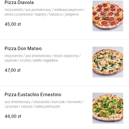
Pizza Diavola
mozzarella / sos pomidorowy / kiełbasa peperoni /
oliwa czosnkowa / kapary / tabasco / jalapeno
45,00 zł
Pizza Don Mateo
mozzarella / sos śmietanowy / łosoś wędzony /
szpinak / ricotta / płatki migdałów
47,00 zł
Pizza Eustachio Ernestino
sos śmietanowy / mozarella / kurczak / borowiki /
czosnek / cebula / natka pietruszki
46,00 zł