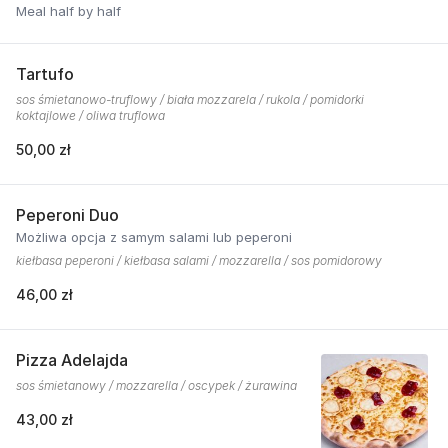
Meal half by half
Tartufo
sos śmietanowo-truflowy / biała mozzarela / rukola / pomidorki
koktajlowe / oliwa truflowa
50,00 zł
Peperoni Duo
Możliwa opcja z samym salami lub peperoni
kiełbasa peperoni / kiełbasa salami / mozzarella / sos pomidorowy
46,00 zł
Pizza Adelajda
sos śmietanowy / mozzarella / oscypek / żurawina
43,00 zł