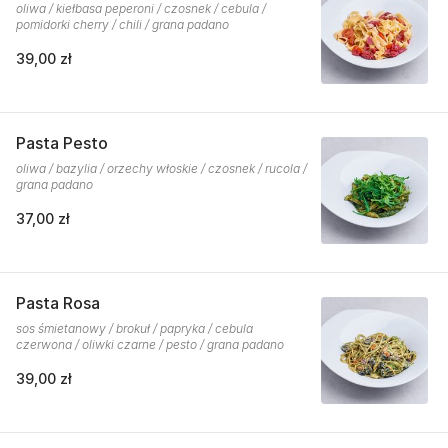
oliwa / kiełbasa peperoni / czosnek / cebula /
pomidorki cherry / chili / grana padano
39,00 zł
Pasta Pesto
oliwa / bazylia / orzechy włoskie / czosnek / rucola /
grana padano
37,00 zł
Pasta Rosa
sos śmietanowy / brokuł / papryka / cebula
czerwona / oliwki czarne / pesto / grana padano
39,00 zł