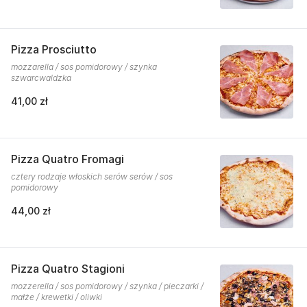
Pizza Prosciutto
mozzarella / sos pomidorowy / szynka
szwarcwaldzka
41,00 zł
Pizza Quatro Fromagi
cztery rodzaje włoskich serów serów / sos
pomidorowy
44,00 zł
Pizza Quatro Stagioni
mozzerella / sos pomidorowy / szynka / pieczarki /
małże / krewetki / oliwki