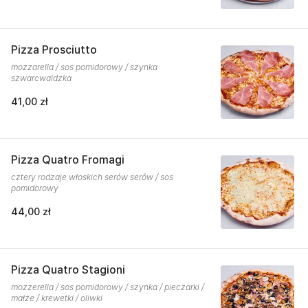
Pizza Prosciutto
mozzarella / sos pomidorowy / szynka
szwarcwaldzka
41,00 zł
Pizza Quatro Fromagi
cztery rodzaje włoskich serów serów / sos
pomidorowy
44,00 zł
Pizza Quatro Stagioni
mozzerella / sos pomidorowy / szynka / pieczarki /
małże / krewetki / oliwki