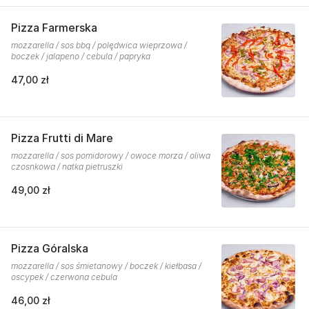
Pizza Farmerska
mozzarella / sos bbq / polędwica wieprzowa /
boczek / jalapeno / cebula / papryka
47,00 zł
Pizza Frutti di Mare
mozzarella / sos pomidorowy / owoce morza / oliwa
czosnkowa / natka pietruszki
49,00 zł
Pizza Góralska
mozzarella / sos śmietanowy / boczek / kiełbasa /
oscypek / czerwona cebula
46,00 zł