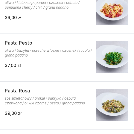
oliwa / kiełbasa peperoni / czosnek / cebula /
pomidorki cherry / chili / grana padano
39,00 zł
Pasta Pesto
oliwa / bazylia / orzechy włoskie / czosnek / rucola /
grana padano
37,00 zł
Pasta Rosa
sos śmietanowy / brokuł / papryka / cebula
czerwona / oliwki czarne / pesto / grana padano
39,00 zł