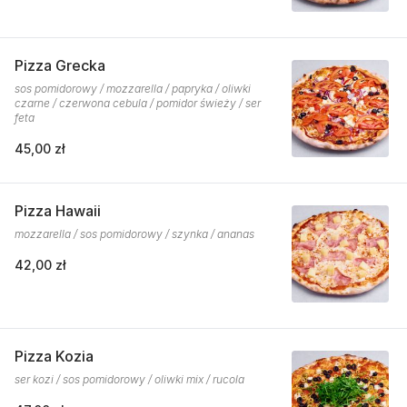
Pizza Grecka
sos pomidorowy / mozzarella / papryka / oliwki
czarne / czerwona cebula / pomidor świeży / ser
feta
45,00 zł
Pizza Hawaii
mozzarella / sos pomidorowy / szynka / ananas
42,00 zł
Pizza Kozia
ser kozi / sos pomidorowy / oliwki mix / rucola