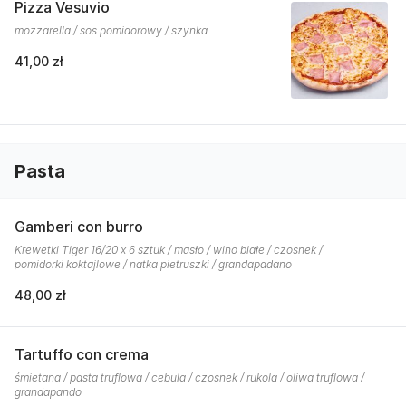
Pizza Vesuvio
mozzarella / sos pomidorowy / szynka
41,00 zł
Pasta
Gamberi con burro
Krewetki Tiger 16/20 x 6 sztuk / masło / wino białe / czosnek /
pomidorki koktajlowe / natka pietruszki / grandapadano
48,00 zł
Tartuffo con crema
śmietana / pasta truflowa / cebula / czosnek / rukola / oliwa truflowa /
grandapando