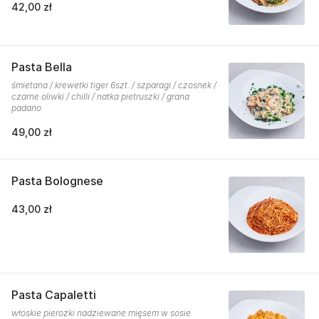
42,00 zł
Pasta Bella
śmietana / krewetki tiger 6szt. / szparagi / czosnek /
czarne oliwki / chilli / natka pietruszki / grana
padano
49,00 zł
Pasta Bolognese
43,00 zł
Pasta Capaletti
włoskie pierożki nadziewane mięsem w sosie