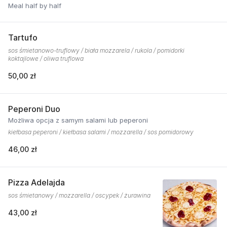
Meal half by half
Tartufo
sos śmietanowo-truflowy / biała mozzarela / rukola / pomidorki
koktajlowe / oliwa truflowa
50,00 zł
Peperoni Duo
Możliwa opcja z samym salami lub peperoni
kiełbasa peperoni / kiełbasa salami / mozzarella / sos pomidorowy
46,00 zł
Pizza Adelajda
sos śmietanowy / mozzarella / oscypek / żurawina
43,00 zł