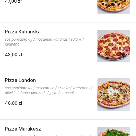
47,00 zł
Pizza Kubańska
sos pomidorowy / mozarella / ananas / salami /
jalapeno
43,00 zł
Pizza London
sos pomidorowy / mozzarella / szynka / karczochy /
oliwki zielone / pieczarki / jajko / czosnek
46,00 zł
Pizza Marakesz