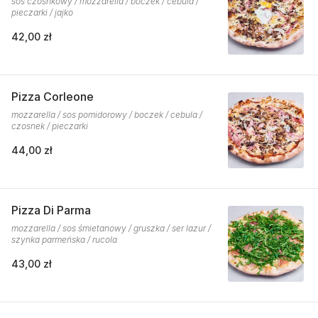
sos czosnkowy / mozzarella / boczek / cebula /
pieczarki / jajko
42,00 zł
Pizza Corleone
mozzarella / sos pomidorowy / boczek / cebula /
czosnek / pieczarki
44,00 zł
Pizza Di Parma
mozzarella / sos śmietanowy / gruszka / ser lazur /
szynka parmeńska / rucola
43,00 zł