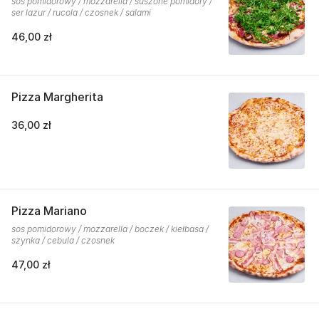
sos pomidorowy / mozzarella / suszone pomidory /
ser lazur / rucola / czosnek / salami
46,00 zł
Pizza Margherita
36,00 zł
Pizza Mariano
sos pomidorowy / mozzarella / boczek / kiełbasa /
szynka / cebula / czosnek
47,00 zł