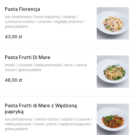
Pasta Florencja
sos śmietanowy / łosoś wędzony / brokuły /
czerwona cebula / czosnek / migdały prażone /
grana padano
43,00 zł
Pasta Frutti Di Mare
masło / czosnek / natka pietruszki / wino / owoce
morza / grana padano
48,00 zł
Pasta Frutti di Mare z Wędzoną
papryką
sos pomidorowy / owoce morza / cebula / czosnek /
natka pietruszki / oliwki czarne / wędzona papryka /
grana padano