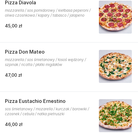
Pizza Diavola
mozzarella / sos pomidorowy / kiełbasa peperoni /
oliwa czosnkowa / kapary / tabasco / jalapeno
45,00 zł
Pizza Don Mateo
mozzarella / sos śmietanowy / łosoś wędzony /
szpinak / ricotta / płatki migdałów
47,00 zł
Pizza Eustachio Ernestino
sos śmietanowy / mozarella / kurczak / borowiki /
czosnek / cebula / natka pietruszki
46,00 zł