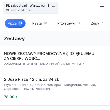
Pizzaipasta.pl - Warszawa - Pizzaipasta.pl - Warszawa - E-restauracja
Pizzaipasta.pl - Warszawa - E-restauracja
Provide address...
Pizza
Pasta
Przystawki
Zupy
41
30
11
1
Zestawy
NOWE ZESTAWY PROMOCYJNE :) DZIĘKUJEMU
ZA CIERPLIWOŚĆ...
ZAMAWIAJ DOWOLNE DANIA I PŁAĆ ZA NIE MNIEJ !!!
2 Duże Pizze 42 cm. za 84 zł.
Wybierz 2 Pizze 42 cm. z 5 rodziajów : Margherita, Vesuvio,
Capriciosa, Hawaii, Pepperoni
78.00 zł