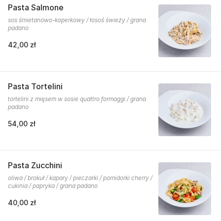
Pasta Salmone
sos śmietanowo-koperkowy / łosoś świeży / grana
padano
42,00 zł
Pasta Tortelini
tortelini z mięsem w sosie quattro formaggi / grana
padano
54,00 zł
Pasta Zucchini
oliwa / brokuł / kapary / pieczarki / pomidorki cherry /
cukinia / papryka / grana padano
40,00 zł