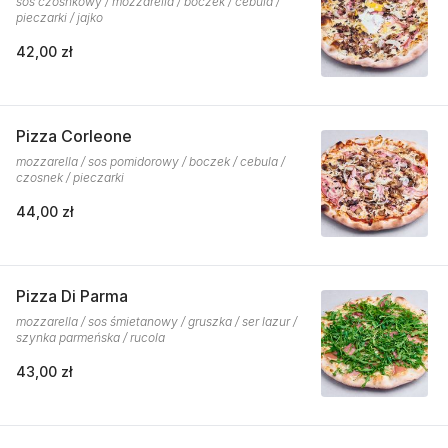
sos czosnkowy / mozzarella / boczek / cebula /
pieczarki / jajko
42,00 zł
Pizza Corleone
mozzarella / sos pomidorowy / boczek / cebula /
czosnek / pieczarki
44,00 zł
Pizza Di Parma
mozzarella / sos śmietanowy / gruszka / ser lazur /
szynka parmeńska / rucola
43,00 zł