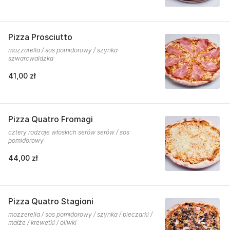
Pizza Prosciutto
mozzarella / sos pomidorowy / szynka
szwarcwaldzka
41,00 zł
Pizza Quatro Fromagi
cztery rodzaje włoskich serów serów / sos
pomidorowy
44,00 zł
Pizza Quatro Stagioni
mozzerella / sos pomidorowy / szynka / pieczarki /
małże / krewetki / oliwki