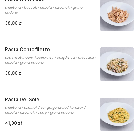
śmietana / boczek / cebula / czosnek / grana
padano
38,00 zł
Pasta Contofiletto
sos śmietanowo-koperkowy / polędwica / pieczarki /
cebula / grana padano
38,00 zł
Pasta Del Sole
śmietana / szpinak / ser gorgonzola / kurczak /
cebula / czosnek / curry / grana padano
41,00 zł