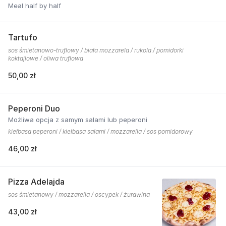
Meal half by half
Tartufo
sos śmietanowo-truflowy / biała mozzarela / rukola / pomidorki
koktajlowe / oliwa truflowa
50,00 zł
Peperoni Duo
Możliwa opcja z samym salami lub peperoni
kiełbasa peperoni / kiełbasa salami / mozzarella / sos pomidorowy
46,00 zł
Pizza Adelajda
sos śmietanowy / mozzarella / oscypek / żurawina
43,00 zł