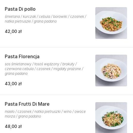
Pasta Di pollo
śmietana / kurczak / cebula / borowiki / czosnek /
natka pietruszki / grana padano
42,00 zł
Pasta Florencja
sos śmietanowy / łosoś wędzony / brokuły /
czerwona cebula / czosnek / migdały prażone /
grana padano
43,00 zł
Pasta Frutti Di Mare
masło / czosnek / natka pietruszki / wino / owoce
morza / grana padano
48,00 zł