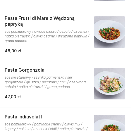
Pasta Frutti di Mare z Wędzoną
papryką
sos pomidorowy / owoce morza / cebula / czosnek /
natka pietruszki / oliwki czarne / wędzona papryka /
grana padano
48,00 zł
Pasta Gorgonzola
sos śmietanowy / szynka parmeńska / ser
gorgonzola / gruszka / pieczarki / chili / czerwona
cebula / natka pietruszki / grana padano
47,00 zł
Pasta Indiavolatti
sos pomidorowy / pomidorki cherry / oliwki mix /
kapary / cukinia / czosnek / chili / natka pietruszki /