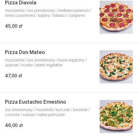
Pizza Diavola
mozzarella / sos pomidorowy / kiełbasa peperoni /
oliwa czosnkowa / kapary / tabasco / jalapeno
45,00 zł
Pizza Don Mateo
mozzarella / sos śmietanowy / łosoś wędzony /
szpinak / ricotta / płatki migdałów
47,00 zł
Pizza Eustachio Ernestino
sos śmietanowy / mozarella / kurczak / borowiki /
czosnek / cebula / natka pietruszki
46,00 zł