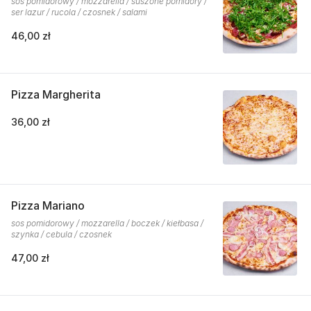
sos pomidorowy / mozzarella / suszone pomidory /
ser lazur / rucola / czosnek / salami
46,00 zł
Pizza Margherita
36,00 zł
Pizza Mariano
sos pomidorowy / mozzarella / boczek / kiełbasa /
szynka / cebula / czosnek
47,00 zł