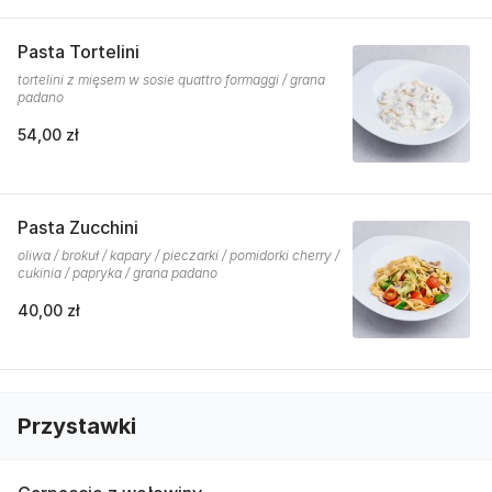
Pasta Tortelini
tortelini z mięsem w sosie quattro formaggi / grana
padano
54,00 zł
Pasta Zucchini
oliwa / brokuł / kapary / pieczarki / pomidorki cherry /
cukinia / papryka / grana padano
40,00 zł
Przystawki