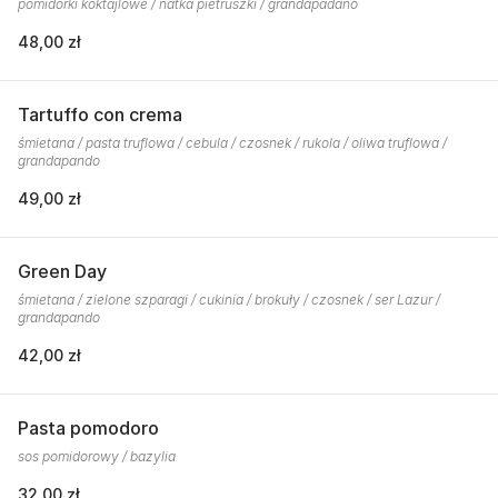
pomidorki koktajlowe / natka pietruszki / grandapadano
48,00 zł
Tartuffo con crema
śmietana / pasta truflowa / cebula / czosnek / rukola / oliwa truflowa /
grandapando
49,00 zł
Green Day
śmietana / zielone szparagi / cukinia / brokuły / czosnek / ser Lazur /
grandapando
42,00 zł
Pasta pomodoro
sos pomidorowy / bazylia
32,00 zł