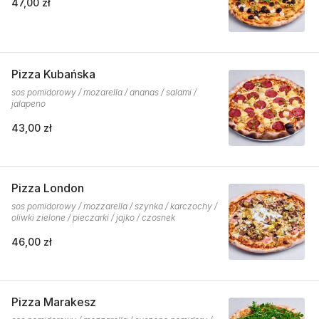
47,00 zł
Pizza Kubańska
sos pomidorowy / mozarella / ananas / salami /
jalapeno
43,00 zł
Pizza London
sos pomidorowy / mozzarella / szynka / karczochy /
oliwki zielone / pieczarki / jajko / czosnek
46,00 zł
Pizza Marakesz