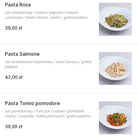
Pasta Rosa
sos śmietanowy / brokuł / papryka / cebula
czerwona / oliwki czarne / pesto / grana padano
39,00 zł
Pasta Salmone
sos śmietanowo-koperkowy / łosoś świeży / grana
padano
42,00 zł
Pasta Tonno pomodore
sos pomidorowy / tuńczyk / cebula / pomidorki
cherry / czosnek / natka pietruszki / grana padano
39,00 zł