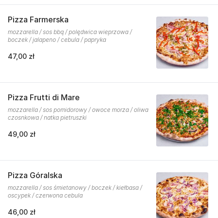
Pizza Farmerska
mozzarella / sos bbq / polędwica wieprzowa /
boczek / jalapeno / cebula / papryka
47,00 zł
Pizza Frutti di Mare
mozzarella / sos pomidorowy / owoce morza / oliwa
czosnkowa / natka pietruszki
49,00 zł
Pizza Góralska
mozzarella / sos śmietanowy / boczek / kiełbasa /
oscypek / czerwona cebula
46,00 zł