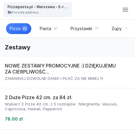
Pizzaipasta.pl - Warszawa - Pizzaipasta.pl - Warszawa - E-restauracja
Pizzaipasta.pl - Warszawa - E-restauracja
Provide address...
Pizza
Pasta
Przystawki
Zupy
42
31
11
1
Zestawy
NOWE ZESTAWY PROMOCYJNE :) DZIĘKUJEMU
ZA CIERPLIWOŚĆ...
ZAMAWIAJ DOWOLNE DANIA I PŁAĆ ZA NIE MNIEJ !!!
2 Duże Pizze 42 cm. za 84 zł.
Wybierz 2 Pizze 42 cm. z 5 rodziajów : Margherita, Vesuvio,
Capriciosa, Hawaii, Pepperoni
78.00 zł