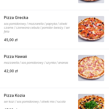
Pizza Grecka
sos pomidorowy / mozzarella / papryka / oliwki
czarne / czerwona cebula / pomidor świeży / ser
feta
45,00 zł
Pizza Hawaii
mozzarella / sos pomidorowy / szynka / ananas
42,00 zł
Pizza Kozia
ser kozi / sos pomidorowy / oliwki mix / rucola